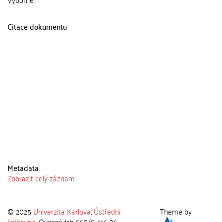
Citace dokumentu
Metadata
Zobrazit celý záznam
© 2025
Univerzita Karlova
,
Ústřední
Theme by
knihovna
, Ovocný trh 560/5, 116 36