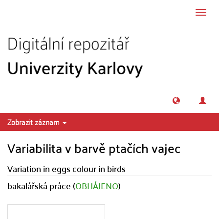
Přeskočit na obsah
Přepn
navig
Zobrazit záznam
Variabilita v barvě ptačích vajec
Variation in eggs colour in birds
bakalářská práce (
OBHÁJENO
)