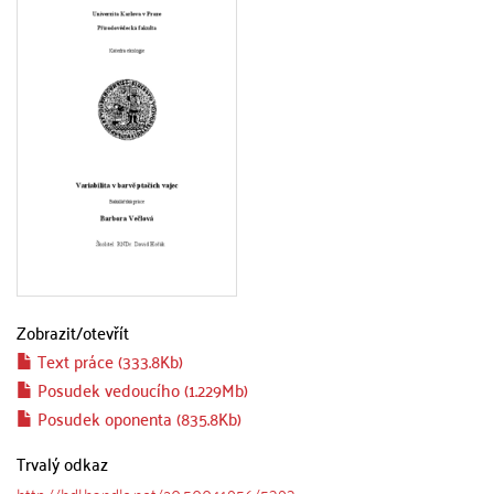
Zobrazit/
otevřít
Text práce (333.8Kb)
Posudek vedoucího (1.229Mb)
Posudek oponenta (835.8Kb)
Trvalý odkaz
http://hdl.handle.net/20.500.11956/5393