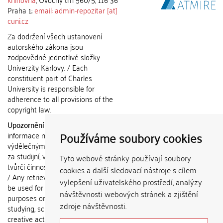
Praha 1;
email: admin-repozitar [at]
cuni.cz
Za dodržení všech ustanovení
autorského zákona jsou
zodpovědné jednotlivé složky
Univerzity Karlovy. / Each
constituent part of Charles
University is responsible for
adherence to all provisions of the
copyright law.
Upozornění / Notice:
Získané
Používáme soubory cookies
informace nemohou být použity k
výdělečným účelům nebo vydávány
za studijní, vědeckou nebo jinou
Tyto webové stránky používají soubory
tvůrčí činnost jiné osoby než autora.
cookies a další sledovací nástroje s cílem
/ Any retrieved information shall not
vylepšení uživatelského prostředí, analýzy
be used for any commercial
návštěvnosti webových stránek a zjištění
purposes or claimed as results of
zdroje návštěvnosti.
studying, scientific or any other
creative activities of any person