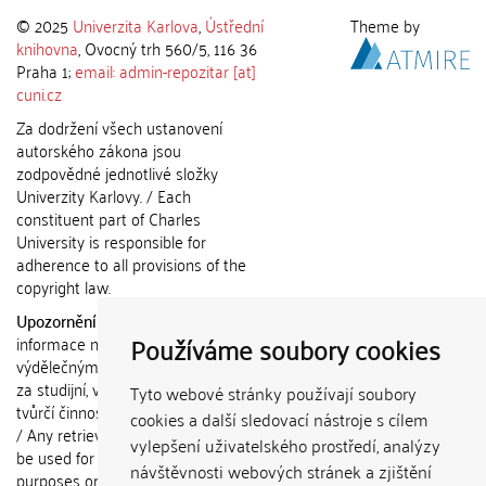
© 2025
Univerzita Karlova
,
Ústřední
Theme by
knihovna
, Ovocný trh 560/5, 116 36
Praha 1;
email: admin-repozitar [at]
cuni.cz
Za dodržení všech ustanovení
autorského zákona jsou
zodpovědné jednotlivé složky
Univerzity Karlovy. / Each
constituent part of Charles
University is responsible for
adherence to all provisions of the
copyright law.
Upozornění / Notice:
Získané
Používáme soubory cookies
informace nemohou být použity k
výdělečným účelům nebo vydávány
za studijní, vědeckou nebo jinou
Tyto webové stránky používají soubory
tvůrčí činnost jiné osoby než autora.
cookies a další sledovací nástroje s cílem
/ Any retrieved information shall not
vylepšení uživatelského prostředí, analýzy
be used for any commercial
návštěvnosti webových stránek a zjištění
purposes or claimed as results of