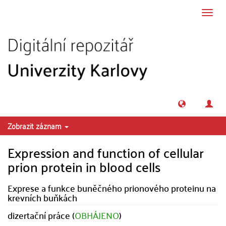
Přeskočit na obsah
Přepn
navig
Zobrazit záznam
Expression and function of cellular
prion protein in blood cells
Exprese a funkce buněčného prionového proteinu na
krevních buňkách
dizertační práce (
OBHÁJENO
)