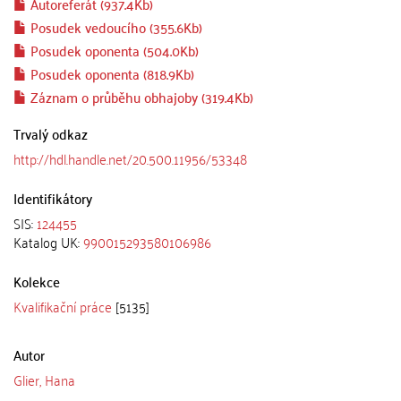
Autoreferát (937.4Kb)
Posudek vedoucího (355.6Kb)
Posudek oponenta (504.0Kb)
Posudek oponenta (818.9Kb)
Záznam o průběhu obhajoby (319.4Kb)
Trvalý odkaz
http://hdl.handle.net/20.500.11956/53348
Identifikátory
SIS:
124455
Katalog UK:
990015293580106986
Kolekce
Kvalifikační práce
[5135]
Autor
Glier, Hana