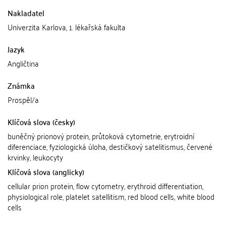
Nakladatel
Univerzita Karlova, 1. lékařská fakulta
Jazyk
Angličtina
Známka
Prospěl/a
Klíčová slova (česky)
buněčný prionový protein, průtoková cytometrie, erytroidní
diferenciace, fyziologická úloha, destičkový satelitismus, červené
krvinky, leukocyty
Klíčová slova (anglicky)
cellular prion protein, flow cytometry, erythroid differentiation,
physiological role, platelet satellitism, red blood cells, white blood
cells