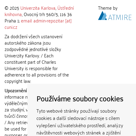
© 2025
Univerzita Karlova
,
Ústřední
Theme by
knihovna
, Ovocný trh 560/5, 116 36
Praha 1;
email: admin-repozitar [at]
cuni.cz
Za dodržení všech ustanovení
autorského zákona jsou
zodpovědné jednotlivé složky
Univerzity Karlovy. / Each
constituent part of Charles
University is responsible for
adherence to all provisions of the
copyright law.
Upozornění / Notice:
Získané
Používáme soubory cookies
informace nemohou být použity k
výdělečným účelům nebo vydávány
za studijní, vědeckou nebo jinou
Tyto webové stránky používají soubory
tvůrčí činnost jiné osoby než autora.
cookies a další sledovací nástroje s cílem
/ Any retrieved information shall not
vylepšení uživatelského prostředí, analýzy
be used for any commercial
návštěvnosti webových stránek a zjištění
purposes or claimed as results of