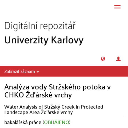
Přeskočit na obsah
Přepn
navig
Zobrazit záznam
Analýza vody Stržského potoka v
CHKO Žďárské vrchy
Water Analysis of Stržský Creek in Protected
Landscape Area Žďárské vrchy
bakalářská práce (
OBHÁJENO
)