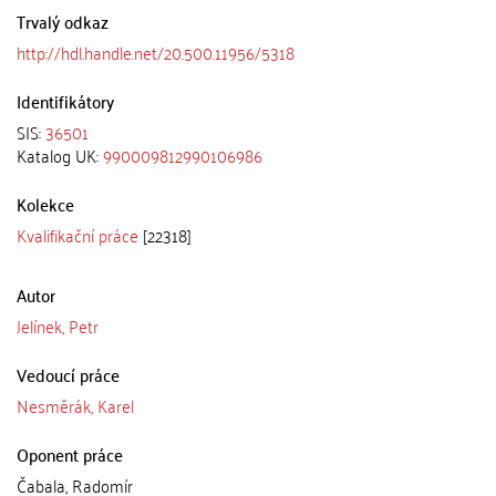
Trvalý odkaz
http://hdl.handle.net/20.500.11956/5318
Identifikátory
SIS:
36501
Katalog UK:
990009812990106986
Kolekce
Kvalifikační práce
[22318]
Autor
Jelínek, Petr
Vedoucí práce
Nesměrák, Karel
Oponent práce
Čabala, Radomír