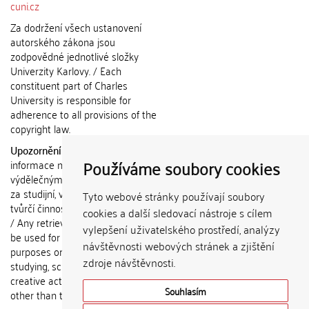
cuni.cz
Za dodržení všech ustanovení
autorského zákona jsou
zodpovědné jednotlivé složky
Univerzity Karlovy. / Each
constituent part of Charles
University is responsible for
adherence to all provisions of the
copyright law.
Upozornění / Notice:
Získané
Používáme soubory cookies
informace nemohou být použity k
výdělečným účelům nebo vydávány
za studijní, vědeckou nebo jinou
Tyto webové stránky používají soubory
tvůrčí činnost jiné osoby než autora.
cookies a další sledovací nástroje s cílem
/ Any retrieved information shall not
vylepšení uživatelského prostředí, analýzy
be used for any commercial
návštěvnosti webových stránek a zjištění
purposes or claimed as results of
zdroje návštěvnosti.
studying, scientific or any other
creative activities of any person
Souhlasím
other than the author.