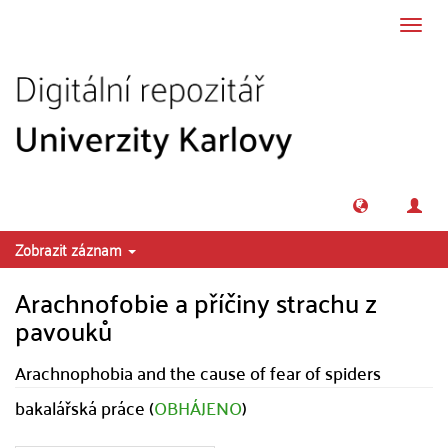
Přeskočit na obsah
Přepn
navig
Zobrazit záznam
Arachnofobie a příčiny strachu z
pavouků
Arachnophobia and the cause of fear of spiders
bakalářská práce (
OBHÁJENO
)