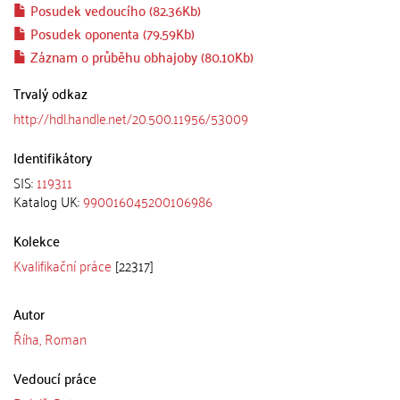
Posudek vedoucího (82.36Kb)
Posudek oponenta (79.59Kb)
Záznam o průběhu obhajoby (80.10Kb)
Trvalý odkaz
http://hdl.handle.net/20.500.11956/53009
Identifikátory
SIS:
119311
Katalog UK:
990016045200106986
Kolekce
Kvalifikační práce
[22317]
Autor
Říha, Roman
Vedoucí práce