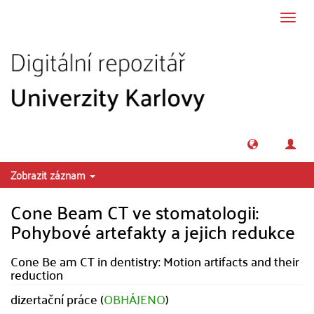
Přeskočit na obsah
Přepn
navig
Zobrazit záznam
Cone Beam CT ve stomatologii:
Pohybové artefakty a jejich redukce
Cone Be am CT in dentistry: Motion artifacts and their
reduction
dizertační práce (
OBHÁJENO
)