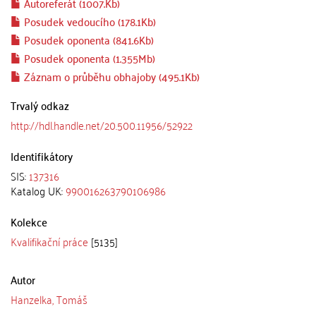
Autoreferát (1007.Kb)
Posudek vedoucího (178.1Kb)
Posudek oponenta (841.6Kb)
Posudek oponenta (1.355Mb)
Záznam o průběhu obhajoby (495.1Kb)
Trvalý odkaz
http://hdl.handle.net/20.500.11956/52922
Identifikátory
SIS:
137316
Katalog UK:
990016263790106986
Kolekce
Kvalifikační práce
[5135]
Autor
Hanzelka, Tomáš