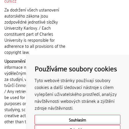
cuni.cz
Za dodržení všech ustanovení
autorského zákona jsou
zodpovědné jednotlivé složky
Univerzity Karlovy. / Each
constituent part of Charles
University is responsible for
adherence to all provisions of the
copyright law.
Upozornění / Notice:
Získané
Používáme soubory cookies
informace nemohou být použity k
výdělečným účelům nebo vydávány
za studijní, vědeckou nebo jinou
Tyto webové stránky používají soubory
tvůrčí činnost jiné osoby než autora.
cookies a další sledovací nástroje s cílem
/ Any retrieved information shall not
vylepšení uživatelského prostředí, analýzy
be used for any commercial
návštěvnosti webových stránek a zjištění
purposes or claimed as results of
zdroje návštěvnosti.
studying, scientific or any other
creative activities of any person
Souhlasím
other than the author.