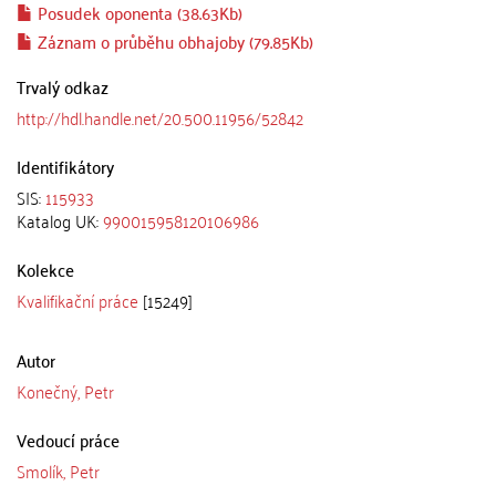
Posudek oponenta (38.63Kb)
Záznam o průběhu obhajoby (79.85Kb)
Trvalý odkaz
http://hdl.handle.net/20.500.11956/52842
Identifikátory
SIS:
115933
Katalog UK:
990015958120106986
Kolekce
Kvalifikační práce
[15249]
Autor
Konečný, Petr
Vedoucí práce
Smolík, Petr