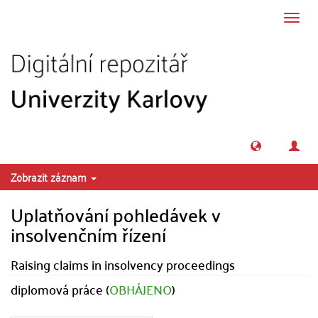
Přeskočit na obsah
Přepn
navig
Zobrazit záznam
Uplatňování pohledávek v
insolvenčním řízení
Raising claims in insolvency proceedings
diplomová práce (
OBHÁJENO
)