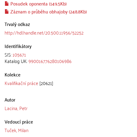
Posudek oponenta (149.5Kb)
Záznam o průběhu obhajoby (248.8Kb)
Trvalý odkaz
http://hdl.handle.net/20.500.11956/52252
Identifikátory
SIS:
105671
Katalog UK:
990016776280106986
Kolekce
Kvalifikační práce
[20621]
Autor
Lacina, Petr
Vedoucí práce
Tuček, Milan