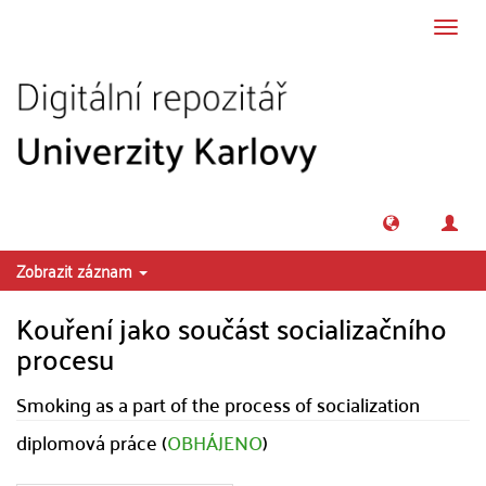
Přeskočit na obsah
Přepn
navig
Zobrazit záznam
Kouření jako součást socializačního
procesu
Smoking as a part of the process of socialization
diplomová práce (
OBHÁJENO
)