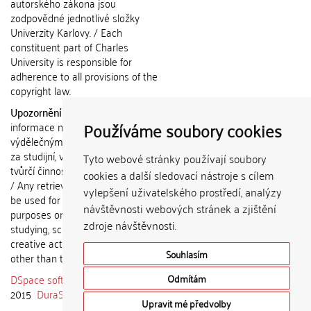
autorského zákona jsou
zodpovědné jednotlivé složky
Univerzity Karlovy. / Each
constituent part of Charles
University is responsible for
adherence to all provisions of the
copyright law.
Upozornění / Notice:
Získané
Používáme soubory cookies
informace nemohou být použity k
výdělečným účelům nebo vydávány
za studijní, vědeckou nebo jinou
Tyto webové stránky používají soubory
tvůrčí činnost jiné osoby než autora.
cookies a další sledovací nástroje s cílem
/ Any retrieved information shall not
vylepšení uživatelského prostředí, analýzy
be used for any commercial
návštěvnosti webových stránek a zjištění
purposes or claimed as results of
zdroje návštěvnosti.
studying, scientific or any other
creative activities of any person
Souhlasím
other than the author.
DSpace software
copyright © 2002-
Odmítám
2015
DuraSpace
Upravit mé předvolby