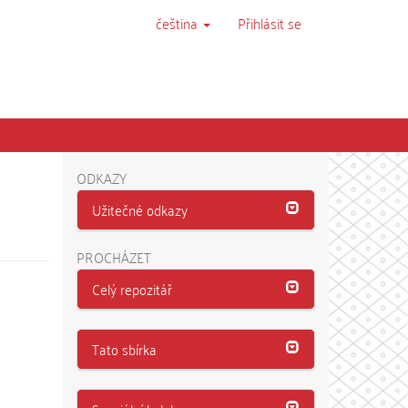
čeština
Přihlásit se
ODKAZY
Užitečné odkazy
PROCHÁZET
Celý repozitář
Tato sbírka