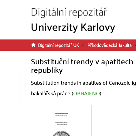
Přeskočit na obsah
Digitální repozitář UK
Přírodovědecká fakulta
Substituční trendy v apatitec
republiky
Substitution trends in apatites of Cenozoic 
bakalářská práce (
OBHÁJENO
)