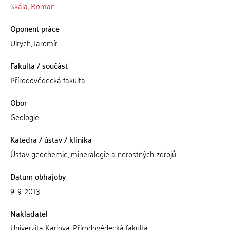
Skála, Roman
Oponent práce
Ulrych, Jaromír
Fakulta / součást
Přírodovědecká fakulta
Obor
Geologie
Katedra / ústav / klinika
Ústav geochemie, mineralogie a nerostných zdrojů
Datum obhajoby
9. 9. 2013
Nakladatel
Univerzita Karlova, Přírodovědecká fakulta