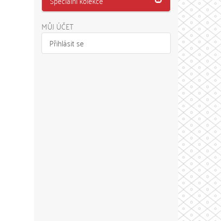
Speciální kolekce
MŮJ ÚČET
Přihlásit se