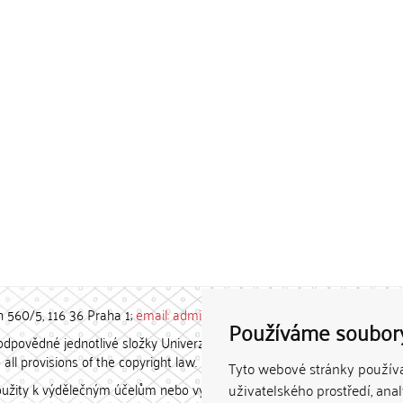
h 560/5, 116 36 Praha 1;
email: admin-repozitar [at] cuni.cz
Používáme soubor
povědné jednotlivé složky Univerzity Karlovy. / Each constituent
all provisions of the copyright law.
Tyto webové stránky používaj
užity k výdělečným účelům nebo vydávány za studijní, vědeckou
uživatelského prostředí, ana