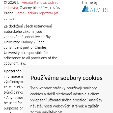
© 2025
Univerzita Karlova
,
Ústřední
Theme by
knihovna
, Ovocný trh 560/5, 116 36
Praha 1;
email: admin-repozitar [at]
cuni.cz
Za dodržení všech ustanovení
autorského zákona jsou
zodpovědné jednotlivé složky
Univerzity Karlovy. / Each
constituent part of Charles
University is responsible for
adherence to all provisions of the
copyright law.
Upozornění / Notice:
Získané
Používáme soubory cookies
informace nemohou být použity k
výdělečným účelům nebo vydávány
za studijní, vědeckou nebo jinou
Tyto webové stránky používají soubory
tvůrčí činnost jiné osoby než autora.
cookies a další sledovací nástroje s cílem
/ Any retrieved information shall not
vylepšení uživatelského prostředí, analýzy
be used for any commercial
návštěvnosti webových stránek a zjištění
purposes or claimed as results of
zdroje návštěvnosti.