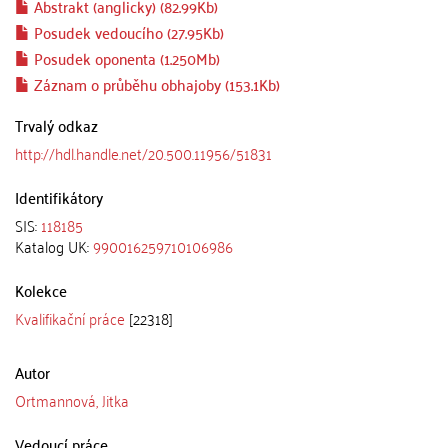
Abstrakt (anglicky) (82.99Kb)
Posudek vedoucího (27.95Kb)
Posudek oponenta (1.250Mb)
Záznam o průběhu obhajoby (153.1Kb)
Trvalý odkaz
http://hdl.handle.net/20.500.11956/51831
Identifikátory
SIS:
118185
Katalog UK:
990016259710106986
Kolekce
Kvalifikační práce
[22318]
Autor
Ortmannová, Jitka
Vedoucí práce