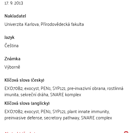
17. 9. 2013
Nakladatel
Univerzita Karlova, Přírodovědecká fakulta
Jazyk
Čeština
Známka
Výborně
Klíčová slova (česky)
EXO70B2, exocyst, PEN1, SYP121, pre-invazivní obrana, rostlinná
imunita, sekreční dráha, SNARE komplex
Klíčová slova (anglicky)
EXO70B2, exocyst, PEN1, SYP121, plant innate immunity,
preinvasive defense, secretory pathway, SNARE complex