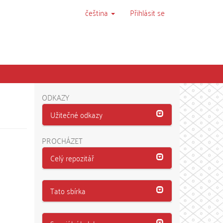
čeština
Přihlásit se
ODKAZY
Užitečné odkazy
PROCHÁZET
Celý repozitář
Tato sbírka