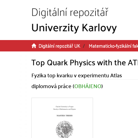
Přeskočit na obsah
Digitální repozitář UK
Matematicko-fyzikální fak
Top Quark Physics with the A
Fyzika top kvarku v experimentu Atlas
diplomová práce (
OBHÁJENO
)