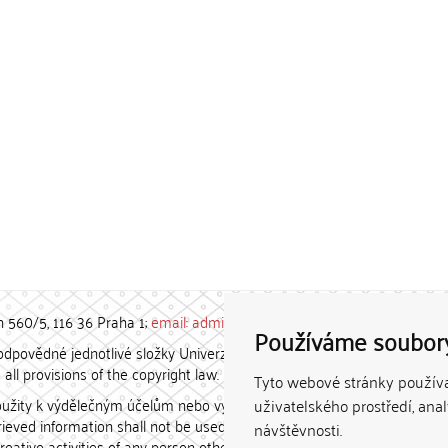
h 560/5, 116 36 Praha 1;
email: admin-repozitar [at] cuni.cz
Používáme soubor
povědné jednotlivé složky Univerzity Karlovy. / Each constituent
all provisions of the copyright law.
Tyto webové stránky používaj
užity k výdělečným účelům nebo vydávány za studijní, vědeckou
uživatelského prostředí, ana
etrieved information shall not be used for any commercial purposes
návštěvnosti.
creative activities of any person other than the author.