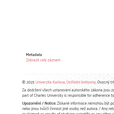
Metadata
Zobrazit celý záznam
© 2025
Univerzita Karlova
,
Ústřední knihovna
, Ovocný tr
Za dodržení všech ustanovení autorského zákona jsou zod
part of Charles University is responsible for adherence to 
Upozornění / Notice:
Získané informace nemohou být po
nebo jinou tvůrčí činnost jiné osoby než autora. / Any r
or claimed as results of studying, scientific or any other 