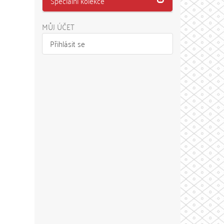
Speciální kolekce
MŮJ ÚČET
Přihlásit se