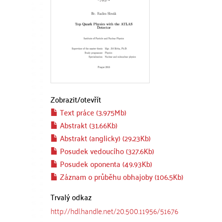
Zobrazit/
otevřít
Text práce (3.975Mb)
Abstrakt (31.66Kb)
Abstrakt (anglicky) (29.23Kb)
Posudek vedoucího (327.6Kb)
Posudek oponenta (49.93Kb)
Záznam o průběhu obhajoby (106.5Kb)
Trvalý odkaz
http://hdl.handle.net/20.500.11956/51676