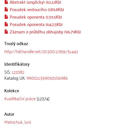
Abstrakt (anglicky) (61.12Kb)
Posudek vedoucího (189.8Kb)
Posudek oponenta (139.5Kb)
Posudek oponenta (642.5Kb)
Záznam o průběhu obhajoby (96.79Kb)
Trvalý odkaz
http://hdl.handle.net/20.500.11956/51442
Identifikátory
SIS:
122082
Katalog UK:
990021359050106986
Kolekce
Kvalifikační práce
[12374]
Autor
Melnichuk, Iurii