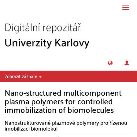
Přeskočit na obsah
Přepn
navig
Zobrazit záznam
Nano-structured multicomponent
plasma polymers for controlled
immobilization of biomolecules
Nanostrukturované plazmové polymery pro řízenou
imobilizaci biomolekul