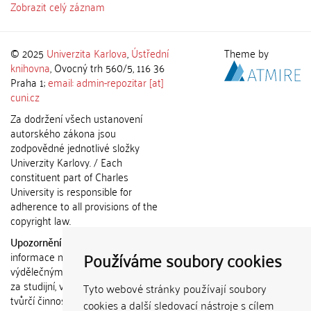
Zobrazit celý záznam
© 2025
Univerzita Karlova
,
Ústřední
Theme by
knihovna
, Ovocný trh 560/5, 116 36
Praha 1;
email: admin-repozitar [at]
cuni.cz
Za dodržení všech ustanovení
autorského zákona jsou
zodpovědné jednotlivé složky
Univerzity Karlovy. / Each
constituent part of Charles
University is responsible for
adherence to all provisions of the
copyright law.
Upozornění / Notice:
Získané
Používáme soubory cookies
informace nemohou být použity k
výdělečným účelům nebo vydávány
za studijní, vědeckou nebo jinou
Tyto webové stránky používají soubory
tvůrčí činnost jiné osoby než autora.
cookies a další sledovací nástroje s cílem