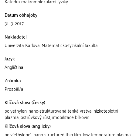
Katedra makromolekulární fyziky
Datum obhajoby
31. 3. 2017
Nakladatel
Univerzita Karlova, Matematicko-fyzikální fakulta
Jazyk
Angličtina
Známka
Prospěl/a
Klíčová slova (česky)
polyethylen, nano-strukturovaná tenká vrstva, nízkoteplotní
plazma, ostrůvkový růst, imobilizace bílkovin
Klíčová slova (anglicky)
poly(ethylene), nano-structured thin film, low-temperature plasma,