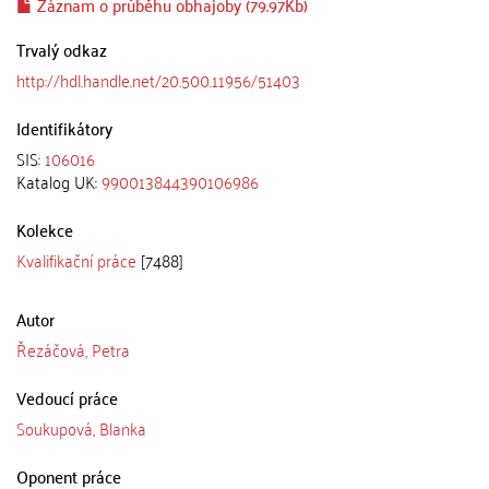
Záznam o průběhu obhajoby (79.97Kb)
Trvalý odkaz
http://hdl.handle.net/20.500.11956/51403
Identifikátory
SIS:
106016
Katalog UK:
990013844390106986
Kolekce
Kvalifikační práce
[7488]
Autor
Řezáčová, Petra
Vedoucí práce
Soukupová, Blanka
Oponent práce