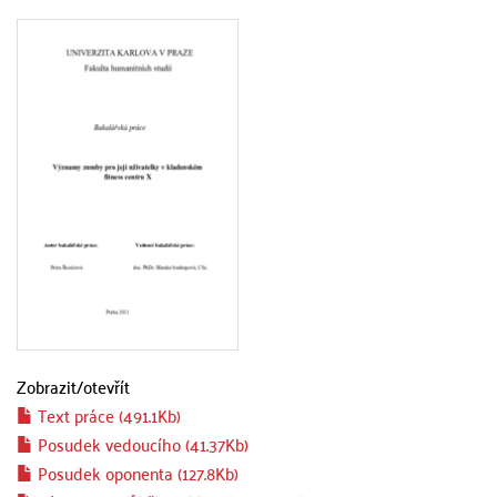
Zobrazit/
otevřít
Text práce (491.1Kb)
Posudek vedoucího (41.37Kb)
Posudek oponenta (127.8Kb)