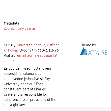
Metadata
Zobrazit celý záznam
© 2025
Univerzita Karlova
,
Ústřední
Theme by
knihovna
, Ovocný trh 560/5, 116 36
Praha 1;
email: admin-repozitar [at]
cuni.cz
Za dodržení všech ustanovení
autorského zákona jsou
zodpovědné jednotlivé složky
Univerzity Karlovy. / Each
constituent part of Charles
University is responsible for
adherence to all provisions of the
copyright law.