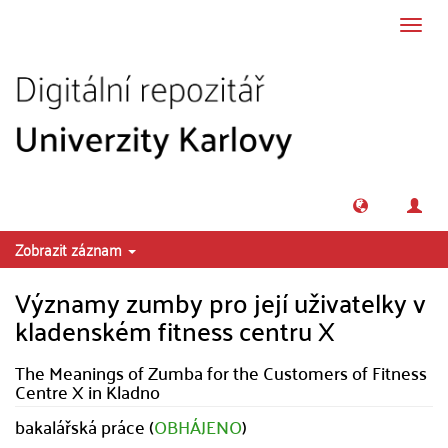
Přeskočit na obsah
Přepn
navig
Zobrazit záznam
Významy zumby pro její uživatelky v
kladenském fitness centru X
The Meanings of Zumba for the Customers of Fitness
Centre X in Kladno
bakalářská práce (
OBHÁJENO
)