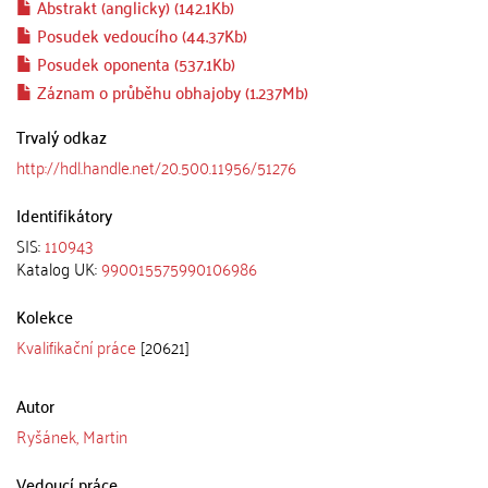
Abstrakt (anglicky) (142.1Kb)
Posudek vedoucího (44.37Kb)
Posudek oponenta (537.1Kb)
Záznam o průběhu obhajoby (1.237Mb)
Trvalý odkaz
http://hdl.handle.net/20.500.11956/51276
Identifikátory
SIS:
110943
Katalog UK:
990015575990106986
Kolekce
Kvalifikační práce
[20621]
Autor
Ryšánek, Martin
Vedoucí práce