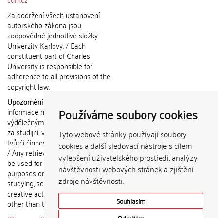
Za dodržení všech ustanovení
autorského zákona jsou
zodpovědné jednotlivé složky
Univerzity Karlovy. / Each
constituent part of Charles
University is responsible for
adherence to all provisions of the
copyright law.
Upozornění / Notice:
Získané
Používáme soubory cookies
informace nemohou být použity k
výdělečným účelům nebo vydávány
za studijní, vědeckou nebo jinou
Tyto webové stránky používají soubory
tvůrčí činnost jiné osoby než autora.
cookies a další sledovací nástroje s cílem
/ Any retrieved information shall not
vylepšení uživatelského prostředí, analýzy
be used for any commercial
návštěvnosti webových stránek a zjištění
purposes or claimed as results of
zdroje návštěvnosti.
studying, scientific or any other
creative activities of any person
Souhlasím
other than the author.
Odmítám