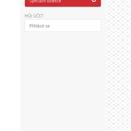
Speciální kolekce
MŮJ ÚČET
Přihlásit se