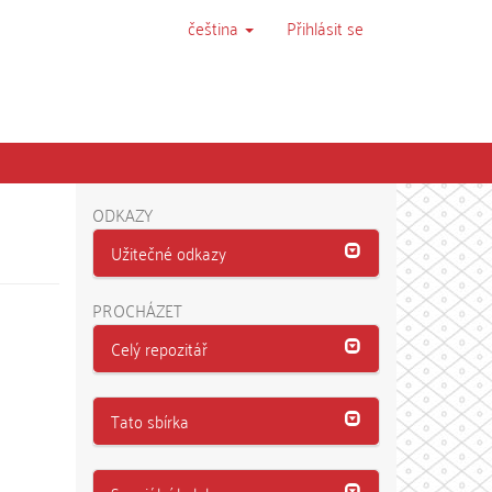
čeština
Přihlásit se
ODKAZY
Užitečné odkazy
PROCHÁZET
Celý repozitář
Tato sbírka