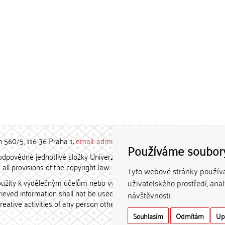
h 560/5, 116 36 Praha 1;
email: admin-repozitar [at] cuni.cz
Používáme soubor
povědné jednotlivé složky Univerzity Karlovy. / Each constituent
all provisions of the copyright law.
Tyto webové stránky používaj
užity k výdělečným účelům nebo vydávány za studijní, vědeckou
uživatelského prostředí, ana
etrieved information shall not be used for any commercial purposes
návštěvnosti.
creative activities of any person other than the author.
Souhlasím
Odmítám
Up