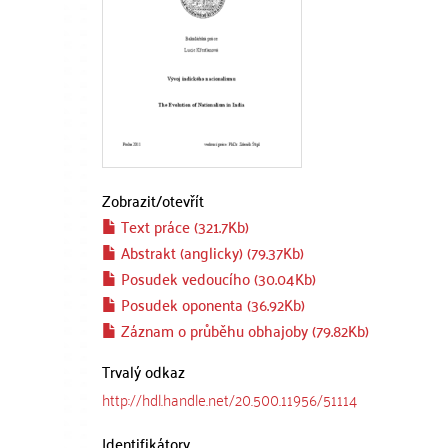
Zobrazit/
otevřít
Text práce (321.7Kb)
Abstrakt (anglicky) (79.37Kb)
Posudek vedoucího (30.04Kb)
Posudek oponenta (36.92Kb)
Záznam o průběhu obhajoby (79.82Kb)
Trvalý odkaz
http://hdl.handle.net/20.500.11956/51114
Identifikátory