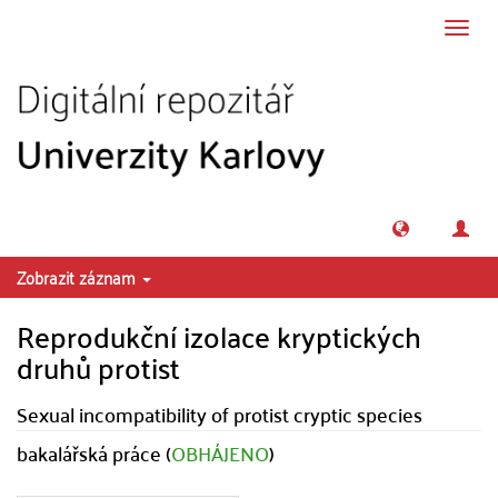
Přeskočit na obsah
Přepn
navig
Zobrazit záznam
Reprodukční izolace kryptických
druhů protist
Sexual incompatibility of protist cryptic species
bakalářská práce (
OBHÁJENO
)