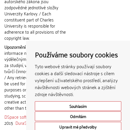
autorského zákona jsou
zodpovědné jednotlivé složky
Univerzity Karlovy. / Each
constituent part of Charles
University is responsible for
adherence to all provisions of the
copyright law.
Upozornění / Notice:
Získané
Používáme soubory cookies
informace nemohou být použity k
výdělečným účelům nebo vydávány
za studijní, vědeckou nebo jinou
Tyto webové stránky používají soubory
tvůrčí činnost jiné osoby než autora.
cookies a další sledovací nástroje s cílem
/ Any retrieved information shall not
vylepšení uživatelského prostředí, analýzy
be used for any commercial
návštěvnosti webových stránek a zjištění
purposes or claimed as results of
zdroje návštěvnosti.
studying, scientific or any other
creative activities of any person
Souhlasím
other than the author.
DSpace software
copyright © 2002-
Odmítám
2015
DuraSpace
Upravit mé předvolby