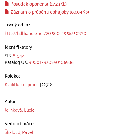
Posudek oponenta (17.23Kb)
Záznam o průběhu obhajoby (80.04Kb)
Trvalý odkaz
http://hdl.handle.net/20.500.11956/50330
Identifikátory
SIS:
81544
Katalog UK:
990013920950106986
Kolekce
Kvalifikační práce
[22318]
Autor
Jelínková, Lucie
Vedoucí práce
Škaloud, Pavel