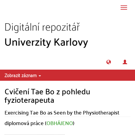
Přeskočit na obsah
Přepn
navig
Zobrazit záznam
Cvičení Tae Bo z pohledu
fyzioterapeuta
Exercising Tae Bo as Seen by the Physiotherapist
diplomová práce (
OBHÁJENO
)