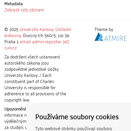
Metadata
Zobrazit celý záznam
© 2025
Univerzita Karlova
,
Ústřední
Theme by
knihovna
, Ovocný trh 560/5, 116 36
Praha 1;
email: admin-repozitar [at]
cuni.cz
Za dodržení všech ustanovení
autorského zákona jsou
zodpovědné jednotlivé složky
Univerzity Karlovy. / Each
constituent part of Charles
University is responsible for
adherence to all provisions of the
copyright law.
Upozornění / Notice:
Získané
Používáme soubory cookies
informace nemohou být použity k
výdělečným účelům nebo vydávány
za studijní, vědeckou nebo jinou
Tyto webové stránky používají soubory