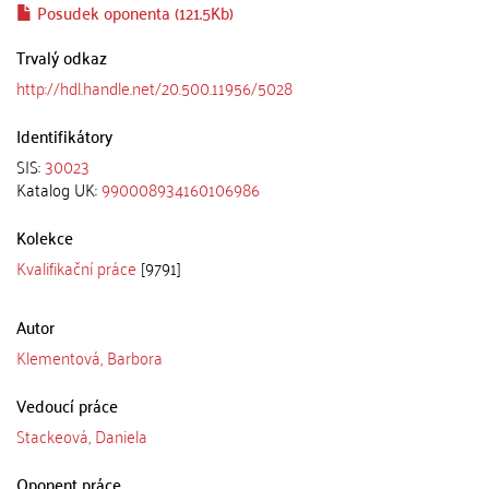
Posudek oponenta (121.5Kb)
Trvalý odkaz
http://hdl.handle.net/20.500.11956/5028
Identifikátory
SIS:
30023
Katalog UK:
990008934160106986
Kolekce
Kvalifikační práce
[9791]
Autor
Klementová, Barbora
Vedoucí práce
Stackeová, Daniela
Oponent práce