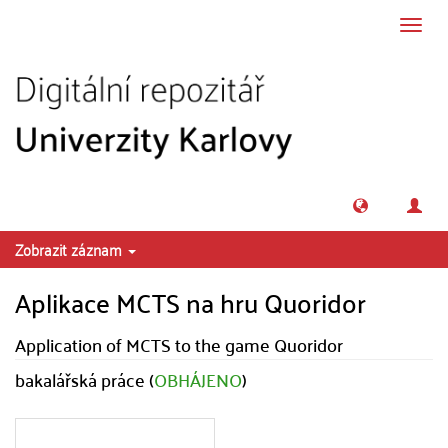
Přeskočit na obsah
Přepn
navig
Zobrazit záznam
Aplikace MCTS na hru Quoridor
Application of MCTS to the game Quoridor
bakalářská práce (
OBHÁJENO
)