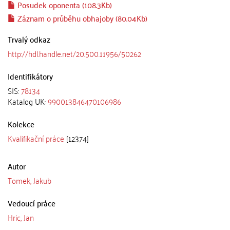
Posudek oponenta (108.3Kb)
Záznam o průběhu obhajoby (80.04Kb)
Trvalý odkaz
http://hdl.handle.net/20.500.11956/50262
Identifikátory
SIS:
78134
Katalog UK:
990013846470106986
Kolekce
Kvalifikační práce
[12374]
Autor
Tomek, Jakub
Vedoucí práce
Hric, Jan