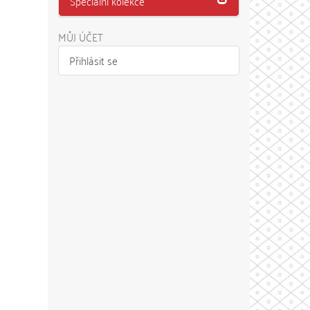
Speciální kolekce
MŮJ ÚČET
Přihlásit se