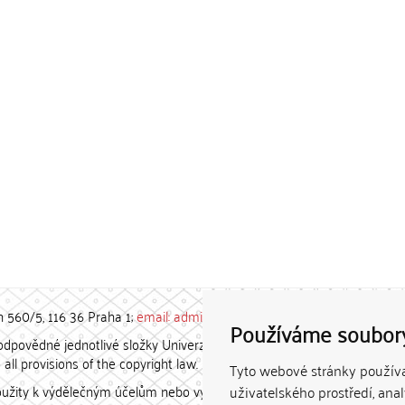
h 560/5, 116 36 Praha 1;
email: admin-repozitar [at] cuni.cz
Používáme soubor
povědné jednotlivé složky Univerzity Karlovy. / Each constituent
all provisions of the copyright law.
Tyto webové stránky používaj
užity k výdělečným účelům nebo vydávány za studijní, vědeckou
uživatelského prostředí, ana