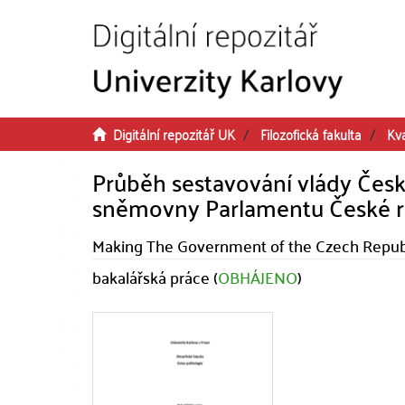
Přeskočit na obsah
Digitální repozitář UK
Filozofická fakulta
Kva
Průběh sestavování vlády Česk
sněmovny Parlamentu České r
Making The Government of the Czech Republi
bakalářská práce (
OBHÁJENO
)