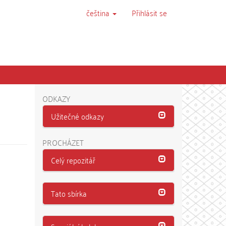
čeština
Přihlásit se
ODKAZY
Užitečné odkazy
PROCHÁZET
Celý repozitář
Tato sbírka