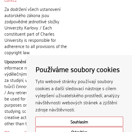
Za dodržení všech ustanovení
autorského zákona jsou
zodpovědné jednotlivé složky
Univerzity Karlovy. / Each
constituent part of Charles
University is responsible for
adherence to all provisions of the
copyright law.
Upozornění / Notice:
Získané
Používáme soubory cookies
informace nemohou být použity k
výdělečným účelům nebo vydávány
za studijní, vědeckou nebo jinou
Tyto webové stránky používají soubory
tvůrčí činnost jiné osoby než autora.
cookies a další sledovací nástroje s cílem
/ Any retrieved information shall not
vylepšení uživatelského prostředí, analýzy
be used for any commercial
návštěvnosti webových stránek a zjištění
purposes or claimed as results of
zdroje návštěvnosti.
studying, scientific or any other
creative activities of any person
Souhlasím
other than the author.
Odmítám