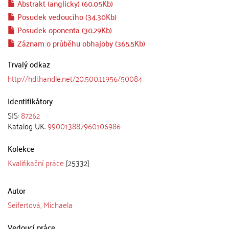
Abstrakt (anglicky) (60.05Kb)
Posudek vedoucího (34.30Kb)
Posudek oponenta (30.29Kb)
Záznam o průběhu obhajoby (365.5Kb)
Trvalý odkaz
http://hdl.handle.net/20.500.11956/50084
Identifikátory
SIS:
87262
Katalog UK:
990013887960106986
Kolekce
Kvalifikační práce
[25332]
Autor
Seifertová, Michaela
Vedoucí práce