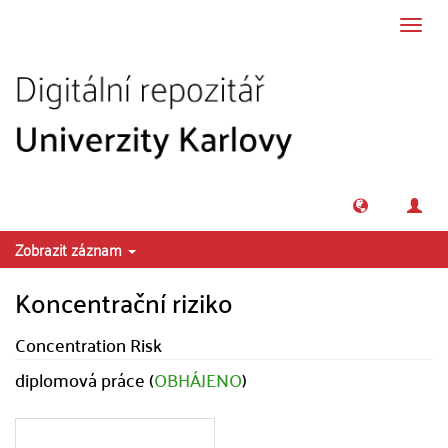
Přeskočit na obsah
Přepn
navig
Zobrazit záznam
Koncentrační riziko
Concentration Risk
diplomová práce (
OBHÁJENO
)