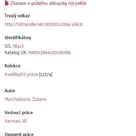
Záznam o průběhu obhajoby (55.59Kb)
Trvalý odkaz
http://hdl.handle.net/20.500.11956/49631
Identifikátory
SIS:
78413
Katalog UK:
990013866120106986
Kolekce
Kvalifikační práce
[12374]
Autor
Marchalínová, Zuzana
Vedoucí práce
Herman, Jiří
Oponent práce