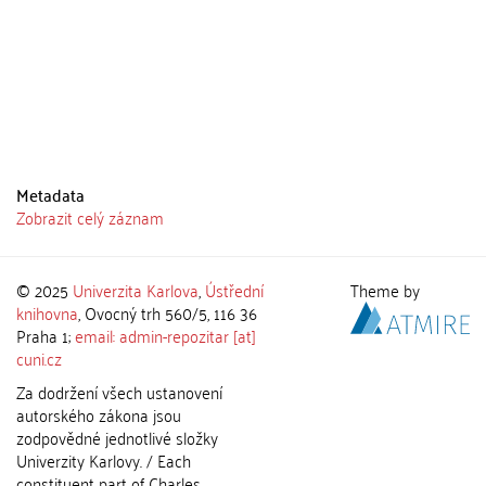
Metadata
Zobrazit celý záznam
© 2025
Univerzita Karlova
,
Ústřední
Theme by
knihovna
, Ovocný trh 560/5, 116 36
Praha 1;
email: admin-repozitar [at]
cuni.cz
Za dodržení všech ustanovení
autorského zákona jsou
zodpovědné jednotlivé složky
Univerzity Karlovy. / Each
constituent part of Charles