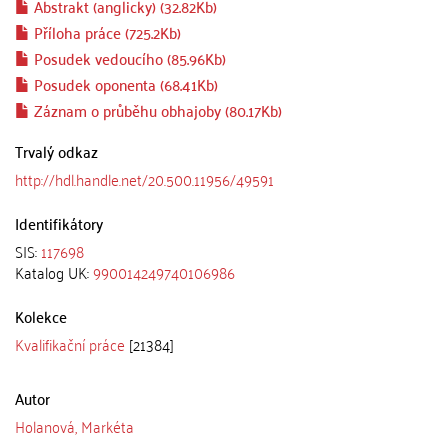
Abstrakt (anglicky) (32.82Kb)
Příloha práce (725.2Kb)
Posudek vedoucího (85.96Kb)
Posudek oponenta (68.41Kb)
Záznam o průběhu obhajoby (80.17Kb)
Trvalý odkaz
http://hdl.handle.net/20.500.11956/49591
Identifikátory
SIS:
117698
Katalog UK:
990014249740106986
Kolekce
Kvalifikační práce
[21384]
Autor
Holanová, Markéta