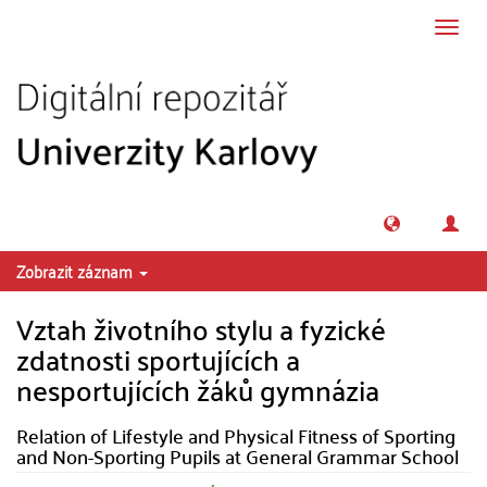
Přeskočit na obsah
Přepn
navig
Zobrazit záznam
Vztah životního stylu a fyzické
zdatnosti sportujících a
nesportujících žáků gymnázia
Relation of Lifestyle and Physical Fitness of Sporting
and Non-Sporting Pupils at General Grammar School