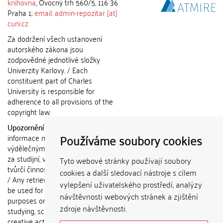
knihovna
, Ovocný trh 560/5, 116 36
Praha 1;
email: admin-repozitar [at]
cuni.cz
Za dodržení všech ustanovení
autorského zákona jsou
zodpovědné jednotlivé složky
Univerzity Karlovy. / Each
constituent part of Charles
University is responsible for
adherence to all provisions of the
copyright law.
Upozornění / Notice:
Získané
Používáme soubory cookies
informace nemohou být použity k
výdělečným účelům nebo vydávány
za studijní, vědeckou nebo jinou
Tyto webové stránky používají soubory
tvůrčí činnost jiné osoby než autora.
cookies a další sledovací nástroje s cílem
/ Any retrieved information shall not
vylepšení uživatelského prostředí, analýzy
be used for any commercial
návštěvnosti webových stránek a zjištění
purposes or claimed as results of
zdroje návštěvnosti.
studying, scientific or any other
creative activities of any person