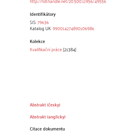
http://hdl.handle.net/20.500.11956/49556
Identifikátory
SIS:
79636
Katalog UK:
990014274890106986
Kolekce
Kvalifikační práce
[21384]
Abstrakt (česky)
Abstrakt (anglicky)
Citace dokumentu