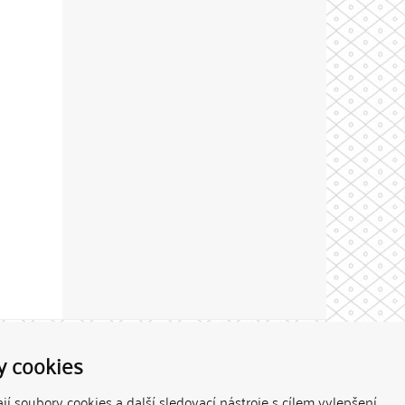
Theme by
y cookies
í soubory cookies a další sledovací nástroje s cílem vylepšení