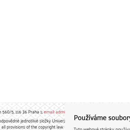
h 560/5, 116 36 Praha 1;
email: admin-repozitar [at] cuni.cz
Používáme soubor
povědné jednotlivé složky Univerzity Karlovy. / Each constituent
all provisions of the copyright law.
Tyto webové stránky používaj