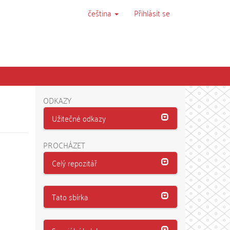
čeština
Přihlásit se
ODKAZY
Užitečné odkazy
PROCHÁZET
Celý repozitář
Tato sbírka