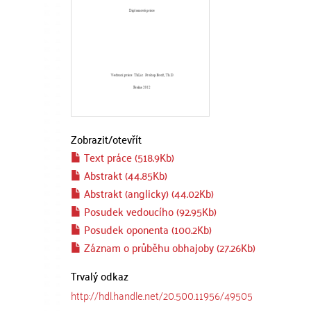
Zobrazit/
otevřít
Text práce (518.9Kb)
Abstrakt (44.85Kb)
Abstrakt (anglicky) (44.02Kb)
Posudek vedoucího (92.95Kb)
Posudek oponenta (100.2Kb)
Záznam o průběhu obhajoby (27.26Kb)
Trvalý odkaz
http://hdl.handle.net/20.500.11956/49505