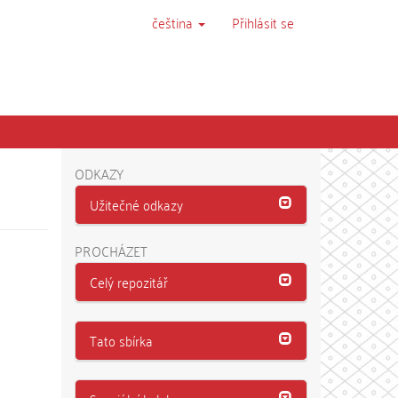
čeština
Přihlásit se
ODKAZY
Užitečné odkazy
PROCHÁZET
Celý repozitář
Tato sbírka