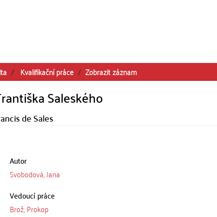
lta
Kvalifikační práce
Zobrazit záznam
 Františka Saleského
Francis de Sales
Autor
Svobodová, Jana
Vedoucí práce
Brož, Prokop