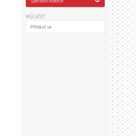
Speciální kolekce
MŮJ ÚČET
Přihlásit se