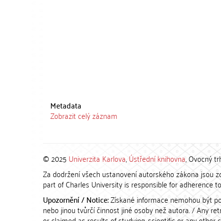
Metadata
Zobrazit celý záznam
© 2025
Univerzita Karlova
,
Ústřední knihovna
, Ovocný tr
Za dodržení všech ustanovení autorského zákona jsou zod
part of Charles University is responsible for adherence to 
Upozornění / Notice:
Získané informace nemohou být po
nebo jinou tvůrčí činnost jiné osoby než autora. / Any r
or claimed as results of studying, scientific or any other 