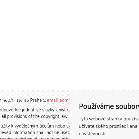
h 560/5, 116 36 Praha 1;
email: admin-repozitar [at] cuni.cz
Používáme soubor
povědné jednotlivé složky Univerzity Karlovy. / Each constituent
all provisions of the copyright law.
Tyto webové stránky používaj
užity k výdělečným účelům nebo vydávány za studijní, vědeckou
uživatelského prostředí, ana
etrieved information shall not be used for any commercial purposes
návštěvnosti.
creative activities of any person other than the author.