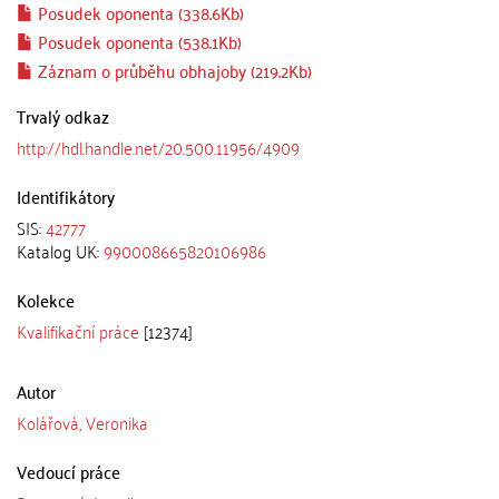
Posudek oponenta (338.6Kb)
Posudek oponenta (538.1Kb)
Záznam o průběhu obhajoby (219.2Kb)
Trvalý odkaz
http://hdl.handle.net/20.500.11956/4909
Identifikátory
SIS:
42777
Katalog UK:
990008665820106986
Kolekce
Kvalifikační práce
[12374]
Autor
Kolářová, Veronika
Vedoucí práce