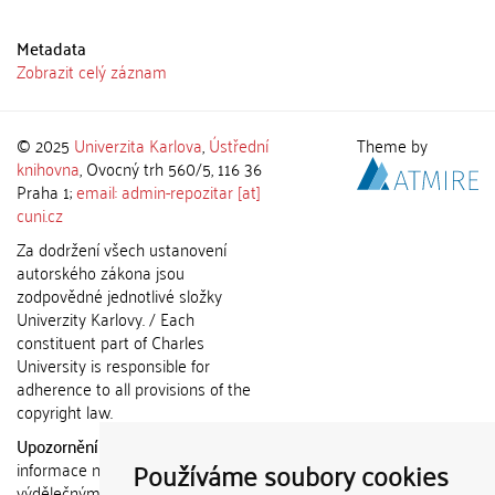
Metadata
Zobrazit celý záznam
© 2025
Univerzita Karlova
,
Ústřední
Theme by
knihovna
, Ovocný trh 560/5, 116 36
Praha 1;
email: admin-repozitar [at]
cuni.cz
Za dodržení všech ustanovení
autorského zákona jsou
zodpovědné jednotlivé složky
Univerzity Karlovy. / Each
constituent part of Charles
University is responsible for
adherence to all provisions of the
copyright law.
Upozornění / Notice:
Získané
Používáme soubory cookies
informace nemohou být použity k
výdělečným účelům nebo vydávány