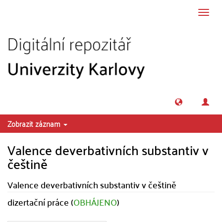
Přeskočit na obsah
Přepn
navig
Zobrazit záznam
Valence deverbativních substantiv v
češtině
Valence deverbativních substantiv v češtině
dizertační práce (
OBHÁJENO
)