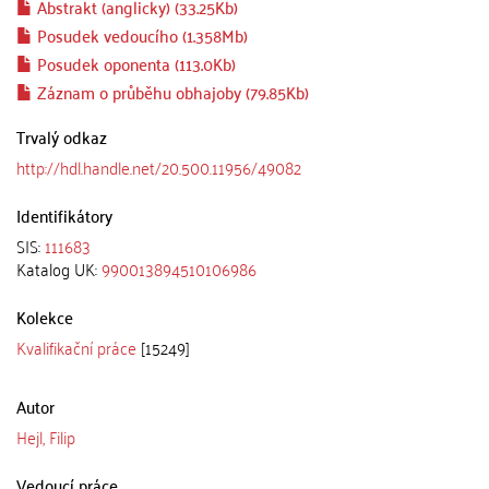
Abstrakt (anglicky) (33.25Kb)
Posudek vedoucího (1.358Mb)
Posudek oponenta (113.0Kb)
Záznam o průběhu obhajoby (79.85Kb)
Trvalý odkaz
http://hdl.handle.net/20.500.11956/49082
Identifikátory
SIS:
111683
Katalog UK:
990013894510106986
Kolekce
Kvalifikační práce
[15249]
Autor
Hejl, Filip
Vedoucí práce