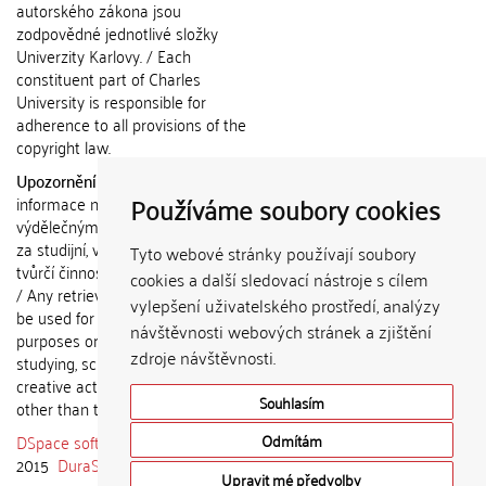
autorského zákona jsou
zodpovědné jednotlivé složky
Univerzity Karlovy. / Each
constituent part of Charles
University is responsible for
adherence to all provisions of the
copyright law.
Upozornění / Notice:
Získané
Používáme soubory cookies
informace nemohou být použity k
výdělečným účelům nebo vydávány
za studijní, vědeckou nebo jinou
Tyto webové stránky používají soubory
tvůrčí činnost jiné osoby než autora.
cookies a další sledovací nástroje s cílem
/ Any retrieved information shall not
vylepšení uživatelského prostředí, analýzy
be used for any commercial
návštěvnosti webových stránek a zjištění
purposes or claimed as results of
zdroje návštěvnosti.
studying, scientific or any other
creative activities of any person
Souhlasím
other than the author.
DSpace software
copyright © 2002-
Odmítám
2015
DuraSpace
Upravit mé předvolby