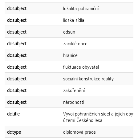
dc.subject
lokalita pohraniční
dc.subject
lidská sídla
dc.subject
odsun
dc.subject
zaniklé obce
dc.subject
hranice
dc.subject
fluktuace obyvatel
dc.subject
sociální konstrukce reality
dc.subject
zakořenění
dc.subject
národnosti
dc.title
Vývoj pohraničních sídel a jejich obyva
území Českého lesa
dc.type
diplomová práce