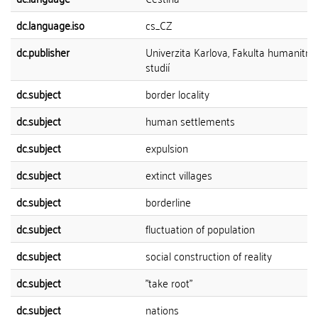
dc.language.iso
cs_CZ
dc.publisher
Univerzita Karlova, Fakulta humanitní
studií
dc.subject
border locality
dc.subject
human settlements
dc.subject
expulsion
dc.subject
extinct villages
dc.subject
borderline
dc.subject
fluctuation of population
dc.subject
social construction of reality
dc.subject
"take root"
dc.subject
nations