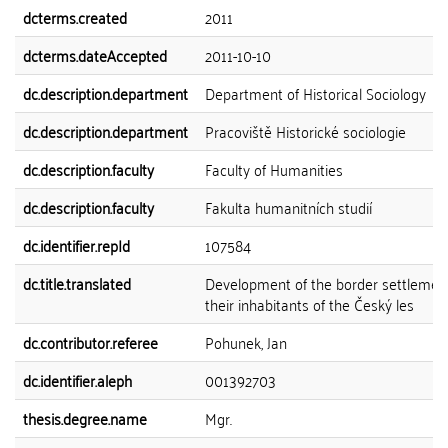
dcterms.created
2011
dcterms.dateAccepted
2011-10-10
dc.description.department
Department of Historical Sociology
dc.description.department
Pracoviště Historické sociologie
dc.description.faculty
Faculty of Humanities
dc.description.faculty
Fakulta humanitních studií
dc.identifier.repId
107584
dc.title.translated
Development of the border settlemen
their inhabitants of the Český les
dc.contributor.referee
Pohunek, Jan
dc.identifier.aleph
001392703
thesis.degree.name
Mgr.