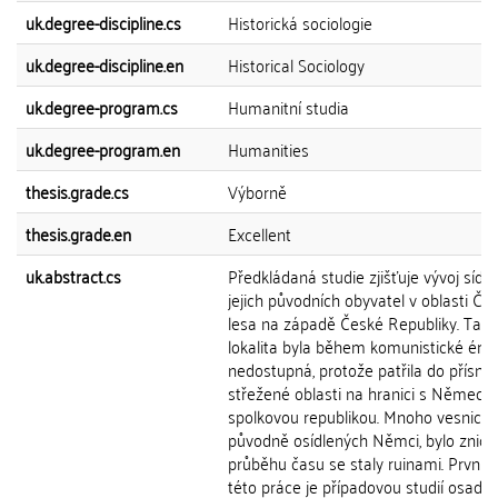
uk.degree-discipline.cs
Historická sociologie
uk.degree-discipline.en
Historical Sociology
uk.degree-program.cs
Humanitní studia
uk.degree-program.en
Humanities
thesis.grade.cs
Výborně
thesis.grade.en
Excellent
uk.abstract.cs
Předkládaná studie zjišťuje vývoj sídel
jejich původních obyvatel v oblasti Č
lesa na západě České Republiky. Tato
lokalita byla během komunistické éry
nedostupná, protože patřila do přísně
střežené oblasti na hranici s Německ
spolkovou republikou. Mnoho vesnic,
původně osídlených Němci, bylo zniče
průběhu času se staly ruinami. První č
této práce je případovou studií osady