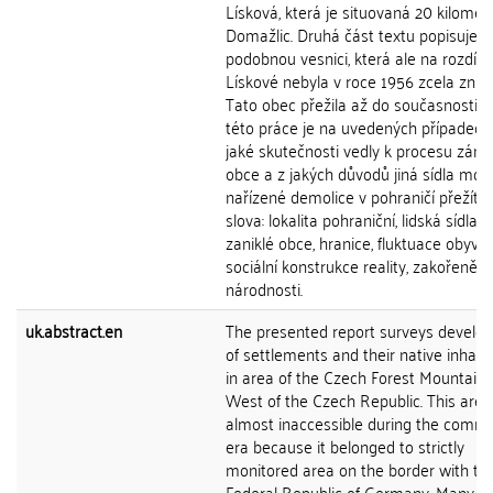
Lísková, která je situovaná 20 kilomet
Domažlic. Druhá část textu popisuje v
podobnou vesnici, která ale na rozdíl 
Lískové nebyla v roce 1956 zcela znič
Tato obec přežila až do současnosti. 
této práce je na uvedených případech zj
jaké skutečnosti vedly k procesu záni
obce a z jakých důvodů jiná sídla moh
nařízené demolice v pohraničí přežít. 
slova: lokalita pohraniční, lidská sídla, 
zaniklé obce, hranice, fluktuace obyvat
sociální konstrukce reality, zakořenění,
národnosti.
uk.abstract.en
The presented report surveys develo
of settlements and their native inhabi
in area of the Czech Forest Mountains
West of the Czech Republic. This are
almost inaccessible during the commu
era because it belonged to strictly
monitored area on the border with th
Federal Republic of Germany. Many vil