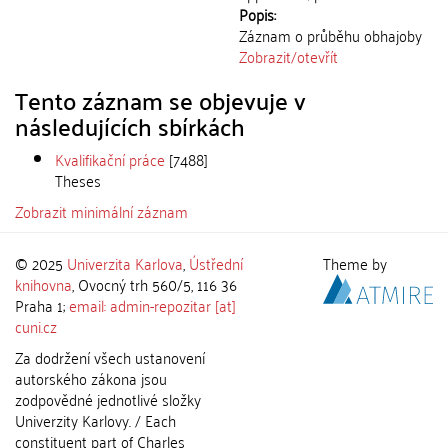
Popis:
Záznam o průběhu obhajoby
Zobrazit/
otevřít
Tento záznam se objevuje v
následujících sbírkách
Kvalifikační práce
[7488]
Theses
Zobrazit minimální záznam
© 2025
Univerzita Karlova
,
Ústřední
Theme by
knihovna
, Ovocný trh 560/5, 116 36
Praha 1;
email: admin-repozitar [at]
cuni.cz
Za dodržení všech ustanovení
autorského zákona jsou
zodpovědné jednotlivé složky
Univerzity Karlovy. / Each
constituent part of Charles