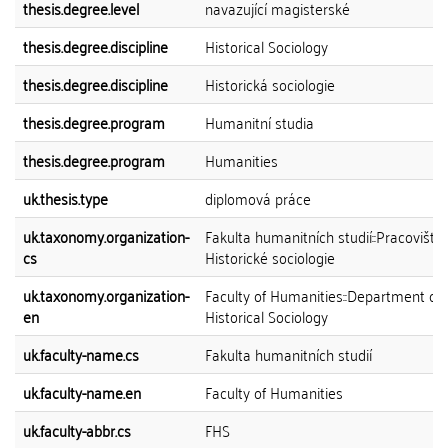
thesis.degree.level
navazující magisterské
thesis.degree.discipline
Historical Sociology
thesis.degree.discipline
Historická sociologie
thesis.degree.program
Humanitní studia
thesis.degree.program
Humanities
uk.thesis.type
diplomová práce
uk.taxonomy.organization-
Fakulta humanitních studií::Pracoviště
cs
Historické sociologie
uk.taxonomy.organization-
Faculty of Humanities::Department of
en
Historical Sociology
uk.faculty-name.cs
Fakulta humanitních studií
uk.faculty-name.en
Faculty of Humanities
uk.faculty-abbr.cs
FHS