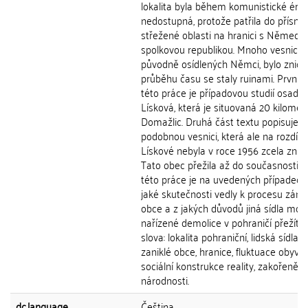
lokalita byla během komunistické éry
nedostupná, protože patřila do přísně
střežené oblasti na hranici s Německ
spolkovou republikou. Mnoho vesnic,
původně osídlených Němci, bylo zniče
průběhu času se staly ruinami. První č
této práce je případovou studií osady
Lísková, která je situovaná 20 kilomet
Domažlic. Druhá část textu popisuje v
podobnou vesnici, která ale na rozdíl 
Lískové nebyla v roce 1956 zcela znič
Tato obec přežila až do současnosti. 
této práce je na uvedených případech zj
jaké skutečnosti vedly k procesu záni
obce a z jakých důvodů jiná sídla moh
nařízené demolice v pohraničí přežít. 
slova: lokalita pohraniční, lidská sídla, 
zaniklé obce, hranice, fluktuace obyvat
sociální konstrukce reality, zakořenění,
národnosti.
dc.language
Čeština