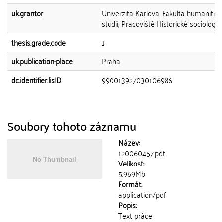
uk.grantor
Univerzita Karlova, Fakulta humanitní
studií, Pracoviště Historické sociologie
thesis.grade.code
1
uk.publication-place
Praha
dc.identifier.lisID
990013927030106986
Soubory tohoto záznamu
Název:
120060457.pdf
Velikost:
5.969Mb
Formát:
application/pdf
Popis:
Text práce