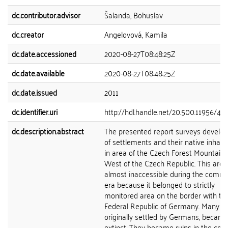
dc.contributor.advisor
Šalanda, Bohuslav
dc.creator
Angelovová, Kamila
dc.date.accessioned
2020-08-27T08:48:25Z
dc.date.available
2020-08-27T08:48:25Z
dc.date.issued
2011
dc.identifier.uri
http://hdl.handle.net/20.500.11956/49
dc.description.abstract
The presented report surveys develo
of settlements and their native inhabi
in area of the Czech Forest Mountains
West of the Czech Republic. This are
almost inaccessible during the commu
era because it belonged to strictly
monitored area on the border with th
Federal Republic of Germany. Many vil
originally settled by Germans, becam
extinct. They became ruins in the cour