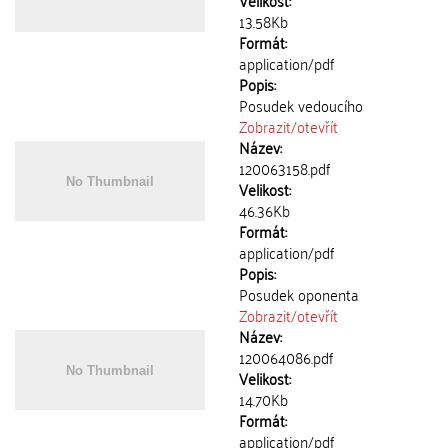
Velikost:
13.58Kb
Formát:
application/pdf
Popis:
Posudek vedoucího
Zobrazit/
otevřít
Název:
120063158.pdf
Velikost:
46.36Kb
Formát:
application/pdf
Popis:
Posudek oponenta
Zobrazit/
otevřít
Název:
120064086.pdf
Velikost:
14.70Kb
Formát:
application/pdf