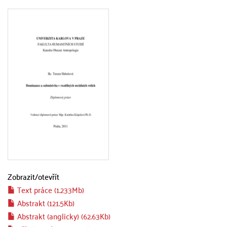
Zobrazit/
otevřít
Text práce (1.233Mb)
Abstrakt (121.5Kb)
Abstrakt (anglicky) (62.63Kb)