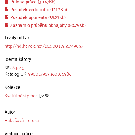
Příloha práce (30.67Kb)
Posudek vedoucího (131.3Kb)
Posudek oponenta (33.23Kb)
Záznam o průběhu obhajoby (80.75Kb)
Trvalý odkaz
http://hdl.handle.net/20.500.11956/49057
Identifikátory
SIS:
84245
Katalog UK:
990013959360106986
Kolekce
Kvalifikační práce
[7488]
Autor
Habešová, Tereza
Vedoucí práce