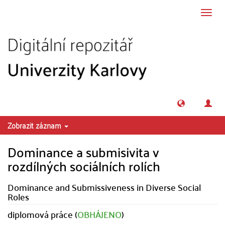
Přeskočit na obsah
Přepn
navig
Zobrazit záznam
Dominance a submisivita v
rozdílných sociálních rolích
Dominance and Submissiveness in Diverse Social
Roles
diplomová práce (
OBHÁJENO
)