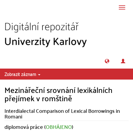
Přeskočit na obsah
Přepn
navig
Zobrazit záznam
Mezinářeční srovnání lexikálních
přejímek v romštině
Interdialectal Comparison of Lexical Borrowings in
Romani
diplomová práce (
OBHÁJENO
)