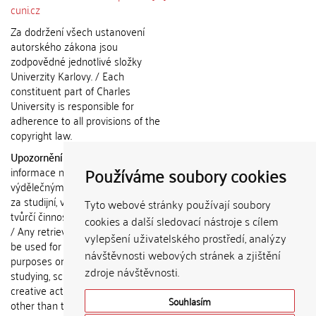
cuni.cz
Za dodržení všech ustanovení
autorského zákona jsou
zodpovědné jednotlivé složky
Univerzity Karlovy. / Each
constituent part of Charles
University is responsible for
adherence to all provisions of the
copyright law.
Upozornění / Notice:
Získané
Používáme soubory cookies
informace nemohou být použity k
výdělečným účelům nebo vydávány
za studijní, vědeckou nebo jinou
Tyto webové stránky používají soubory
tvůrčí činnost jiné osoby než autora.
cookies a další sledovací nástroje s cílem
/ Any retrieved information shall not
vylepšení uživatelského prostředí, analýzy
be used for any commercial
návštěvnosti webových stránek a zjištění
purposes or claimed as results of
zdroje návštěvnosti.
studying, scientific or any other
creative activities of any person
Souhlasím
other than the author.