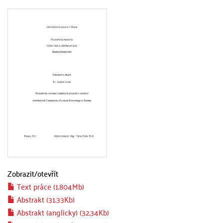
Zobrazit/
otevřít
Text práce (1.804Mb)
Abstrakt (31.33Kb)
Abstrakt (anglicky) (32.34Kb)