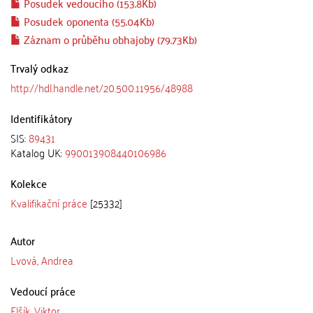
Posudek vedoucího (153.8Kb)
Posudek oponenta (55.04Kb)
Záznam o průběhu obhajoby (79.73Kb)
Trvalý odkaz
http://hdl.handle.net/20.500.11956/48988
Identifikátory
SIS:
89431
Katalog UK:
990013908440106986
Kolekce
Kvalifikační práce
[25332]
Autor
Lvová, Andrea
Vedoucí práce
Elšík, Viktor