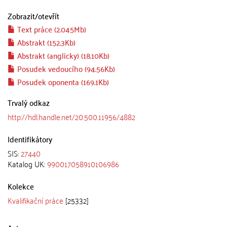
Zobrazit/
otevřít
Text práce (2.045Mb)
Abstrakt (152.3Kb)
Abstrakt (anglicky) (18.10Kb)
Posudek vedoucího (94.56Kb)
Posudek oponenta (169.1Kb)
Trvalý odkaz
http://hdl.handle.net/20.500.11956/4882
Identifikátory
SIS:
27440
Katalog UK:
990017058910106986
Kolekce
Kvalifikační práce
[25332]