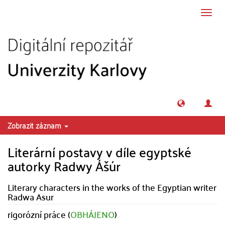
Přeskočit na obsah
Přepn
navig
Zobrazit záznam
Literární postavy v díle egyptské
autorky Radwy Ášúr
Literary characters in the works of the Egyptian writer
Radwa Asur
rigorózní práce (
OBHÁJENO
)