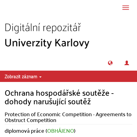
Přeskočit na obsah
Přepn
navig
Zobrazit záznam
Ochrana hospodářské soutěže -
dohody narušující soutěž
Protection of Economic Competition - Agreements to
Obstruct Competition
diplomová práce (
OBHÁJENO
)