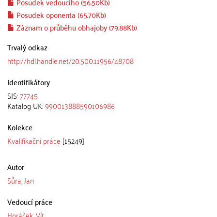
Posudek vedoucího (56.50Kb)
Posudek oponenta (65.70Kb)
Záznam o průběhu obhajoby (79.88Kb)
Trvalý odkaz
http://hdl.handle.net/20.500.11956/48708
Identifikátory
SIS:
77745
Katalog UK:
990013888590106986
Kolekce
Kvalifikační práce
[15249]
Autor
Sůra, Jan
Vedoucí práce
Horáček, Vít