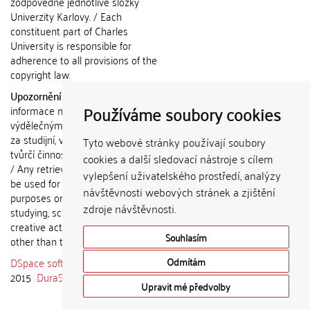
zodpovědné jednotlivé složky
Univerzity Karlovy. / Each
constituent part of Charles
University is responsible for
adherence to all provisions of the
copyright law.
Upozornění / Notice:
Získané
Používáme soubory cookies
informace nemohou být použity k
výdělečným účelům nebo vydávány
za studijní, vědeckou nebo jinou
Tyto webové stránky používají soubory
tvůrčí činnost jiné osoby než autora.
cookies a další sledovací nástroje s cílem
/ Any retrieved information shall not
vylepšení uživatelského prostředí, analýzy
be used for any commercial
návštěvnosti webových stránek a zjištění
purposes or claimed as results of
zdroje návštěvnosti.
studying, scientific or any other
creative activities of any person
Souhlasím
other than the author.
DSpace software
copyright © 2002-
Odmítám
2015
DuraSpace
Upravit mé předvolby