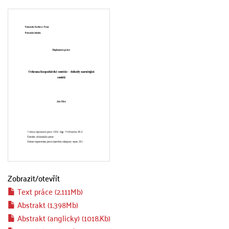
Zobrazit/
otevřít
Text práce (2.111Mb)
Abstrakt (1.398Mb)
Abstrakt (anglicky) (1018.Kb)