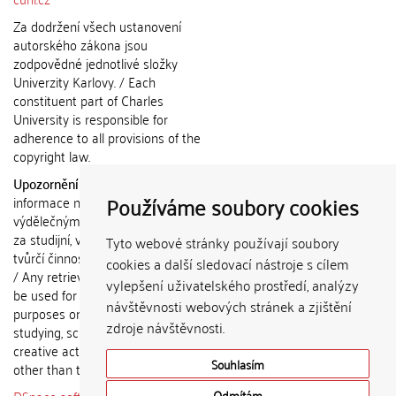
Za dodržení všech ustanovení
autorského zákona jsou
zodpovědné jednotlivé složky
Univerzity Karlovy. / Each
constituent part of Charles
University is responsible for
adherence to all provisions of the
copyright law.
Upozornění / Notice:
Získané
Používáme soubory cookies
informace nemohou být použity k
výdělečným účelům nebo vydávány
za studijní, vědeckou nebo jinou
Tyto webové stránky používají soubory
tvůrčí činnost jiné osoby než autora.
cookies a další sledovací nástroje s cílem
/ Any retrieved information shall not
vylepšení uživatelského prostředí, analýzy
be used for any commercial
návštěvnosti webových stránek a zjištění
purposes or claimed as results of
zdroje návštěvnosti.
studying, scientific or any other
creative activities of any person
Souhlasím
other than the author.
Odmítám