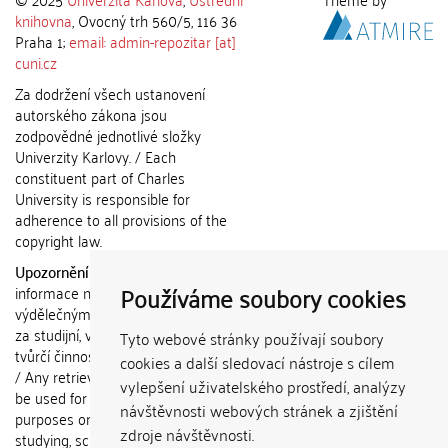
knihovna
, Ovocný trh 560/5, 116 36
Praha 1;
email: admin-repozitar [at]
cuni.cz
Za dodržení všech ustanovení
autorského zákona jsou
zodpovědné jednotlivé složky
Univerzity Karlovy. / Each
constituent part of Charles
University is responsible for
adherence to all provisions of the
copyright law.
Upozornění / Notice:
Získané
Používáme soubory cookies
informace nemohou být použity k
výdělečným účelům nebo vydávány
za studijní, vědeckou nebo jinou
Tyto webové stránky používají soubory
tvůrčí činnost jiné osoby než autora.
cookies a další sledovací nástroje s cílem
/ Any retrieved information shall not
vylepšení uživatelského prostředí, analýzy
be used for any commercial
návštěvnosti webových stránek a zjištění
purposes or claimed as results of
zdroje návštěvnosti.
studying, scientific or any other