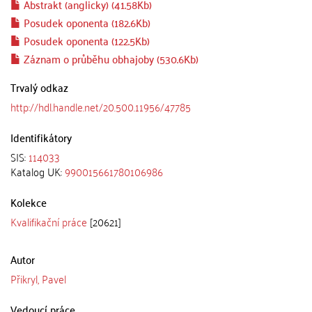
Abstrakt (anglicky) (41.58Kb)
Posudek oponenta (182.6Kb)
Posudek oponenta (122.5Kb)
Záznam o průběhu obhajoby (530.6Kb)
Trvalý odkaz
http://hdl.handle.net/20.500.11956/47785
Identifikátory
SIS:
114033
Katalog UK:
990015661780106986
Kolekce
Kvalifikační práce
[20621]
Autor
Přikryl, Pavel
Vedoucí práce