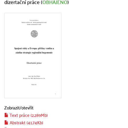
dizertační práce (
OBHÁJENO
)
Zobrazit/
otevřít
Text práce (2.289Mb)
Abstrakt (41.74Kb)