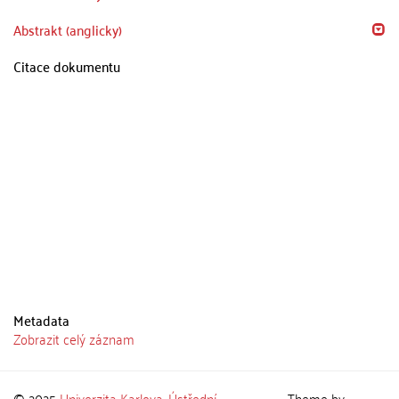
Abstrakt (anglicky)
Citace dokumentu
Metadata
Zobrazit celý záznam
© 2025
Univerzita Karlova
,
Ústřední
Theme by