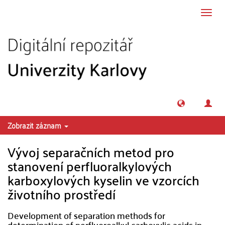
Přeskočit na obsah
Přepn
navig
Zobrazit záznam
Vývoj separačních metod pro
stanovení perfluoralkylových
karboxylových kyselin ve vzorcích
životního prostředí
Development of separation methods for
determination of perfluoroalkyl carboxylic acids in