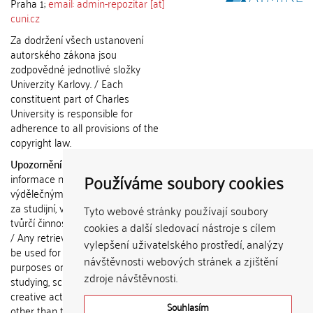
Praha 1;
email: admin-repozitar [at]
cuni.cz
Za dodržení všech ustanovení
autorského zákona jsou
zodpovědné jednotlivé složky
Univerzity Karlovy. / Each
constituent part of Charles
University is responsible for
adherence to all provisions of the
copyright law.
Upozornění / Notice:
Získané
Používáme soubory cookies
informace nemohou být použity k
výdělečným účelům nebo vydávány
za studijní, vědeckou nebo jinou
Tyto webové stránky používají soubory
tvůrčí činnost jiné osoby než autora.
cookies a další sledovací nástroje s cílem
/ Any retrieved information shall not
vylepšení uživatelského prostředí, analýzy
be used for any commercial
návštěvnosti webových stránek a zjištění
purposes or claimed as results of
zdroje návštěvnosti.
studying, scientific or any other
creative activities of any person
Souhlasím
other than the author.