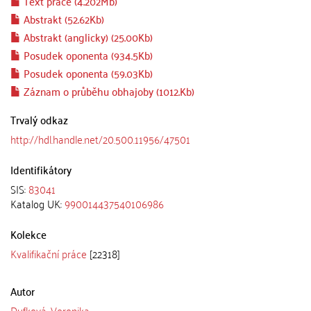
Text práce (4.202Mb)
Abstrakt (52.62Kb)
Abstrakt (anglicky) (25.00Kb)
Posudek oponenta (934.5Kb)
Posudek oponenta (59.03Kb)
Záznam o průběhu obhajoby (1012.Kb)
Trvalý odkaz
http://hdl.handle.net/20.500.11956/47501
Identifikátory
SIS:
83041
Katalog UK:
990014437540106986
Kolekce
Kvalifikační práce
[22318]
Autor
Dufková, Veronika