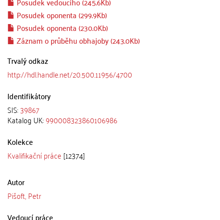
Posudek vedoucího (245.6Kb)
Posudek oponenta (299.9Kb)
Posudek oponenta (230.0Kb)
Záznam o průběhu obhajoby (243.0Kb)
Trvalý odkaz
http://hdl.handle.net/20.500.11956/4700
Identifikátory
SIS:
39867
Katalog UK:
990008323860106986
Kolekce
Kvalifikační práce
[12374]
Autor
Pišoft, Petr
Vedoucí práce