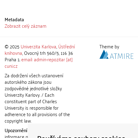
Metadata
Zobrazit celý záznam
© 2025
Univerzita Karlova
,
Ústřední
Theme by
knihovna
, Ovocný trh 560/5, 116 36
Praha 1;
email: admin-repozitar [at]
cuni.cz
Za dodržení všech ustanovení
autorského zákona jsou
zodpovědné jednotlivé složky
Univerzity Karlovy. / Each
constituent part of Charles
University is responsible for
adherence to all provisions of the
copyright law.
Upozornění / Notice:
Získané
informace nemohou být použity k