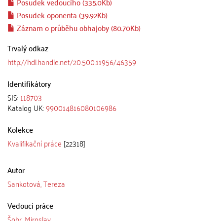
Posudek vedoucího (335.0Kb)
Posudek oponenta (39.92Kb)
Záznam o průběhu obhajoby (80.70Kb)
Trvalý odkaz
http://hdl.handle.net/20.500.11956/46359
Identifikátory
SIS:
118703
Katalog UK:
990014816080106986
Kolekce
Kvalifikační práce
[22318]
Autor
Sankotová, Tereza
Vedoucí práce
Šobr, Miroslav