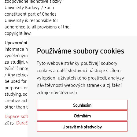
zodpovědné jednotlivé složky
Univerzity Karlovy. / Each
constituent part of Charles
University is responsible for
adherence to all provisions of the
copyright law.
Upozornění / Notice:
Získané
Používáme soubory cookies
informace nemohou být použity k
výdělečným účelům nebo vydávány
za studijní, vědeckou nebo jinou
Tyto webové stránky používají soubory
tvůrčí činnost jiné osoby než autora.
cookies a další sledovací nástroje s cílem
/ Any retrieved information shall not
vylepšení uživatelského prostředí, analýzy
be used for any commercial
návštěvnosti webových stránek a zjištění
purposes or claimed as results of
zdroje návštěvnosti.
studying, scientific or any other
creative activities of any person
Souhlasím
other than the author.
DSpace software
copyright © 2002-
Odmítám
2015
DuraSpace
Upravit mé předvolby