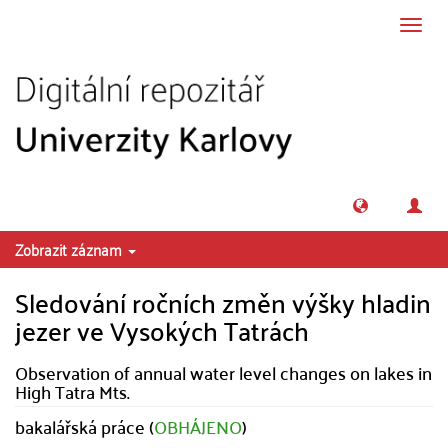
Přeskočit na obsah
Přepn
navig
Zobrazit záznam
Sledování ročních změn výšky hladin
jezer ve Vysokých Tatrách
Observation of annual water level changes on lakes in
High Tatra Mts.
bakalářská práce (
OBHÁJENO
)