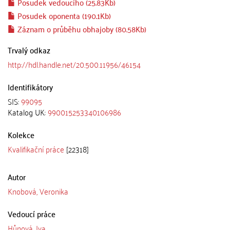
Posudek vedoucího (25.83Kb)
Posudek oponenta (190.1Kb)
Záznam o průběhu obhajoby (80.58Kb)
Trvalý odkaz
http://hdl.handle.net/20.500.11956/46154
Identifikátory
SIS:
99095
Katalog UK:
990015253340106986
Kolekce
Kvalifikační práce
[22318]
Autor
Knobová, Veronika
Vedoucí práce
Hůnová, Iva