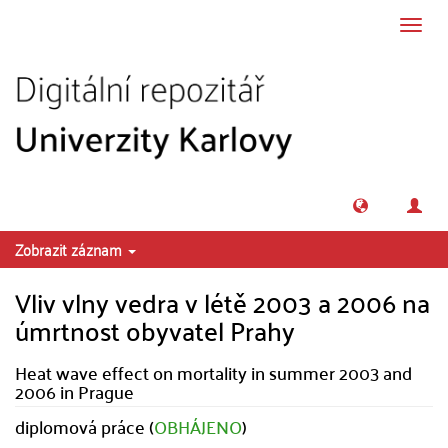
Přeskočit na obsah
Přepn
navig
Zobrazit záznam
Vliv vlny vedra v létě 2003 a 2006 na
úmrtnost obyvatel Prahy
Heat wave effect on mortality in summer 2003 and
2006 in Prague
diplomová práce (
OBHÁJENO
)