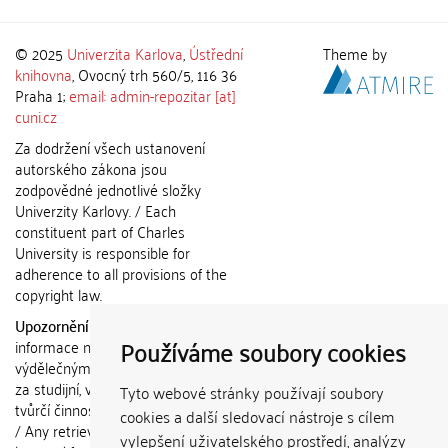
© 2025
Univerzita Karlova
,
Ústřední
Theme by
knihovna
, Ovocný trh 560/5, 116 36
Praha 1;
email: admin-repozitar [at]
cuni.cz
Za dodržení všech ustanovení
autorského zákona jsou
zodpovědné jednotlivé složky
Univerzity Karlovy. / Each
constituent part of Charles
University is responsible for
adherence to all provisions of the
copyright law.
Upozornění / Notice:
Získané
Používáme soubory cookies
informace nemohou být použity k
výdělečným účelům nebo vydávány
za studijní, vědeckou nebo jinou
Tyto webové stránky používají soubory
tvůrčí činnost jiné osoby než autora.
cookies a další sledovací nástroje s cílem
/ Any retrieved information shall not
vylepšení uživatelského prostředí, analýzy