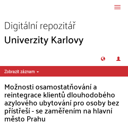
Přeskočit na obsah
Přepn
navig
Zobrazit záznam
Možnosti osamostatňování a
reintegrace klientů dlouhodobého
azylového ubytování pro osoby bez
přístřeší - se zaměřením na hlavní
město Prahu