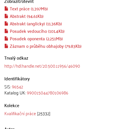
Zobrazit/
otevřít
Text práce (1.397Mb)
Abstrakt (94.61Kb)
Abstrakt (anglicky) (11.36Kb)
Posudek vedoucího (101.4Kb)
Posudek oponenta (2.251Mb)
Záznam o průběhu obhajoby (79.83Kb)
Trvalý odkaz
http://hdl.handle.net/20.500.11956/46090
Identifikátory
SIS:
96542
Katalog UK:
990015044780106986
Kolekce
Kvalifikační práce
[25332]
Autor