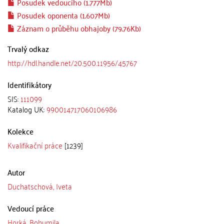
Posudek vedoucího (1.777Mb)
Posudek oponenta (1.607Mb)
Záznam o průběhu obhajoby (79.76Kb)
Trvalý odkaz
http://hdl.handle.net/20.500.11956/45767
Identifikátory
SIS:
111099
Katalog UK:
990014717060106986
Kolekce
Kvalifikační práce
[1239]
Autor
Duchatschová, Iveta
Vedoucí práce
Horká, Bohumila