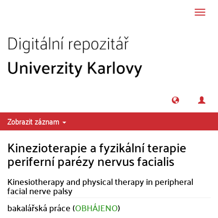
Přeskočit na obsah
Přepn
navig
Zobrazit záznam
Kinezioterapie a fyzikální terapie
periferní parézy nervus facialis
Kinesiotherapy and physical therapy in peripheral
facial nerve palsy
bakalářská práce (
OBHÁJENO
)