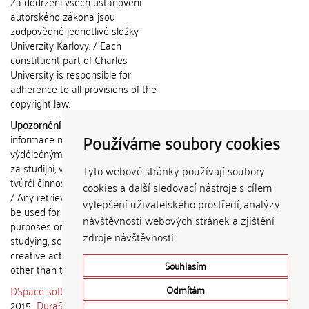
Za dodržení všech ustanovení
autorského zákona jsou
zodpovědné jednotlivé složky
Univerzity Karlovy. / Each
constituent part of Charles
University is responsible for
adherence to all provisions of the
copyright law.
Upozornění / Notice:
Získané
Používáme soubory cookies
informace nemohou být použity k
výdělečným účelům nebo vydávány
za studijní, vědeckou nebo jinou
Tyto webové stránky používají soubory
tvůrčí činnost jiné osoby než autora.
cookies a další sledovací nástroje s cílem
/ Any retrieved information shall not
vylepšení uživatelského prostředí, analýzy
be used for any commercial
návštěvnosti webových stránek a zjištění
purposes or claimed as results of
zdroje návštěvnosti.
studying, scientific or any other
creative activities of any person
Souhlasím
other than the author.
DSpace software
copyright © 2002-
Odmítám
2015
DuraSpace