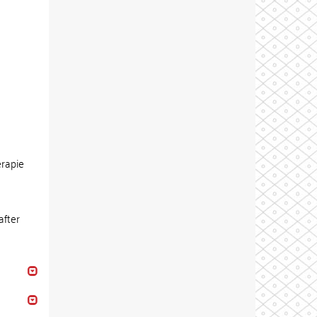
erapie
after