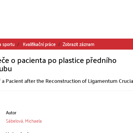
a sportu
Kvalifikační práce
Zobrazit záznam
éče o pacienta po plastice předního
oubu
f a Pacient after the Reconstruction of Ligamentum Cruc
Autor
Sábelová, Michaela