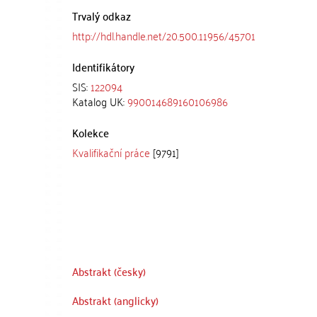
Trvalý odkaz
http://hdl.handle.net/20.500.11956/45701
Identifikátory
SIS:
122094
Katalog UK:
990014689160106986
Kolekce
Kvalifikační práce
[9791]
Abstrakt (česky)
Abstrakt (anglicky)