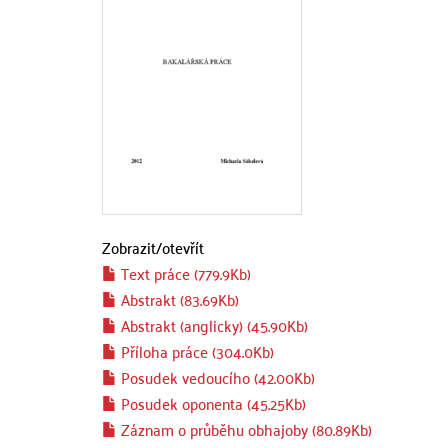
Zobrazit/
otevřít
Text práce (779.9Kb)
Abstrakt (83.69Kb)
Abstrakt (anglicky) (45.90Kb)
Příloha práce (304.0Kb)
Posudek vedoucího (42.00Kb)
Posudek oponenta (45.25Kb)
Záznam o průběhu obhajoby (80.89Kb)