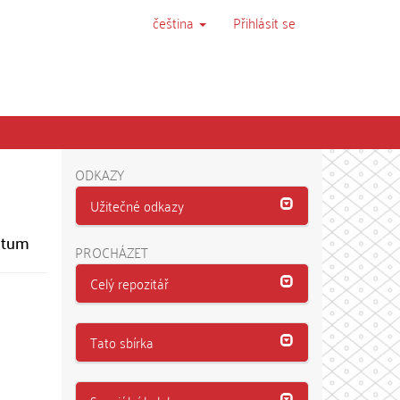
čeština
Přihlásit se
ODKAZY
Užitečné odkazy
iatum
PROCHÁZET
Celý repozitář
Tato sbírka