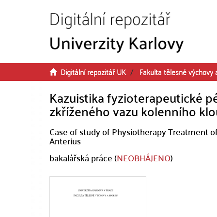
Přeskočit na obsah
Digitální repozitář UK
Fakulta tělesné výchovy 
Kazuistika fyzioterapeutické p
zkříženého vazu kolenního kl
Case of study of Physiotherapy Treatment o
Anterius
bakalářská práce (
NEOBHÁJENO
)