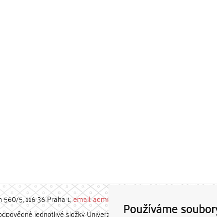
h 560/5, 116 36 Praha 1;
email: admin-repozitar [at] cuni.cz
Používáme soubor
povědné jednotlivé složky Univerzity Karlovy. / Each constituent