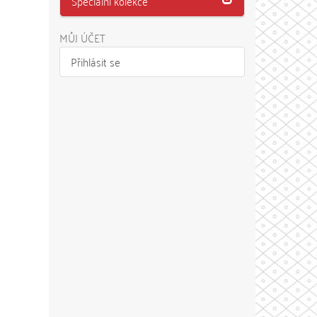
Speciální kolekce
MŮJ ÚČET
Přihlásit se