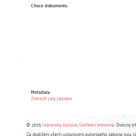
Citace dokumentu
Metadata
Zobrazit celý záznam
© 2025
Univerzita Karlova
,
Ústřední knihovna
, Ovocný tr
Za dodržení všech ustanovení autorského zákona jsou zod