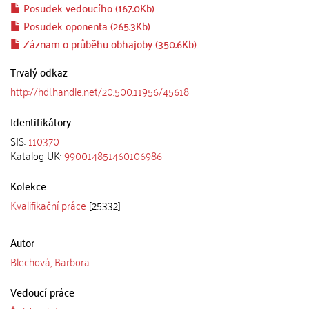
Posudek vedoucího (167.0Kb)
Posudek oponenta (265.3Kb)
Záznam o průběhu obhajoby (350.6Kb)
Trvalý odkaz
http://hdl.handle.net/20.500.11956/45618
Identifikátory
SIS:
110370
Katalog UK:
990014851460106986
Kolekce
Kvalifikační práce
[25332]
Autor
Blechová, Barbora
Vedoucí práce