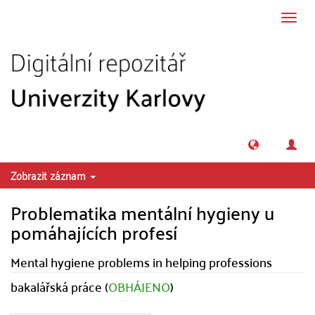
Přeskočit na obsah
Přepn
navig
Zobrazit záznam
Problematika mentální hygieny u
pomáhajících profesí
Mental hygiene problems in helping professions
bakalářská práce (
OBHÁJENO
)