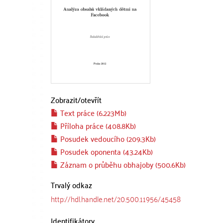
Zobrazit/
otevřít
Text práce (6.223Mb)
Příloha práce (408.8Kb)
Posudek vedoucího (209.3Kb)
Posudek oponenta (43.24Kb)
Záznam o průběhu obhajoby (500.6Kb)
Trvalý odkaz
http://hdl.handle.net/20.500.11956/45458
Identifikátory