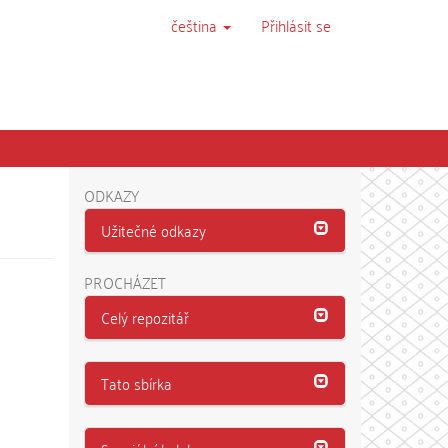
čeština
Přihlásit se
ODKAZY
Užitečné odkazy
PROCHÁZET
Celý repozitář
Tato sbírka