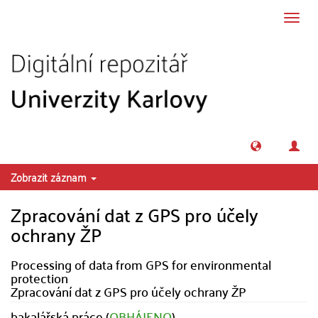
Přeskočit na obsah
Přepn
navig
Zobrazit záznam
Zpracování dat z GPS pro účely
ochrany ŽP
Processing of data from GPS for environmental
protection
Zpracování dat z GPS pro účely ochrany ŽP
bakalářská práce (
OBHÁJENO
)