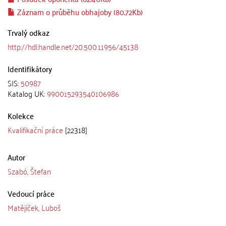
Záznam o průběhu obhajoby (80.72Kb)
Trvalý odkaz
http://hdl.handle.net/20.500.11956/45138
Identifikátory
SIS:
50987
Katalog UK:
990015293540106986
Kolekce
Kvalifikační práce
[22318]
Autor
Szabó, Štefan
Vedoucí práce
Matějíček, Luboš