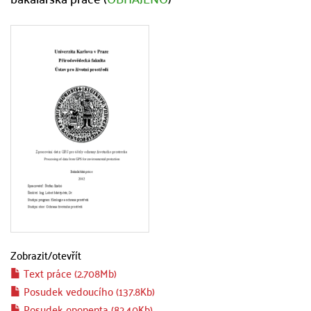
Zobrazit/
otevřít
Text práce (2.708Mb)
Posudek vedoucího (137.8Kb)
Posudek oponenta (82.40Kb)