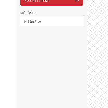
Speciální kolekce
MŮJ ÚČET
Přihlásit se