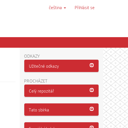
čeština
Přihlásit se
ODKAZY
Užitečné odkazy
PROCHÁZET
Celý repozitář
Tato sbírka