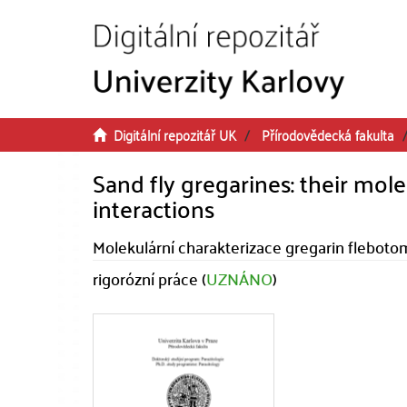
Přeskočit na obsah
Digitální repozitář UK
Přírodovědecká fakulta
Sand fly gregarines: their mole
interactions
Molekulární charakterizace gregarin flebotom
rigorózní práce (
UZNÁNO
)