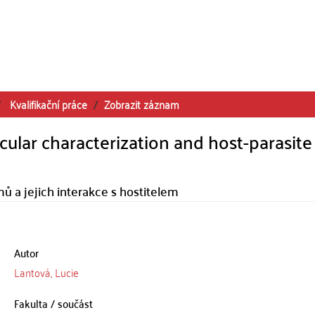
Kvalifikační práce
Zobrazit záznam
cular characterization and host-parasite
ů a jejich interakce s hostitelem
Autor
Lantová, Lucie
Fakulta / součást