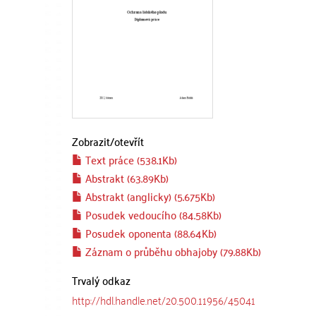
Zobrazit/
otevřít
Text práce (538.1Kb)
Abstrakt (63.89Kb)
Abstrakt (anglicky) (5.675Kb)
Posudek vedoucího (84.58Kb)
Posudek oponenta (88.64Kb)
Záznam o průběhu obhajoby (79.88Kb)
Trvalý odkaz
http://hdl.handle.net/20.500.11956/45041