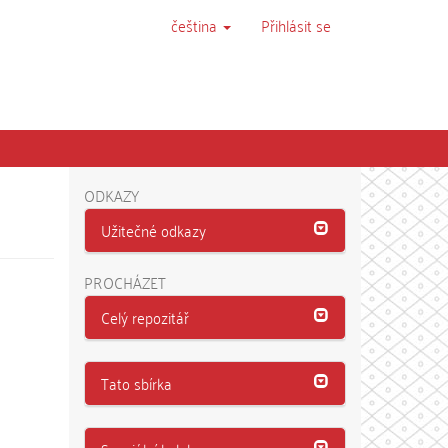
čeština
Přihlásit se
ODKAZY
Užitečné odkazy
PROCHÁZET
Celý repozitář
Tato sbírka