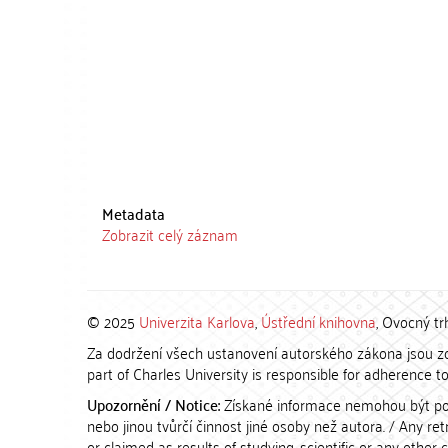
Metadata
Zobrazit celý záznam
© 2025
Univerzita Karlova
,
Ústřední knihovna
, Ovocný tr
Za dodržení všech ustanovení autorského zákona jsou zod
part of Charles University is responsible for adherence to 
Upozornění / Notice:
Získané informace nemohou být po
nebo jinou tvůrčí činnost jiné osoby než autora. / Any r
or claimed as results of studying, scientific or any other 