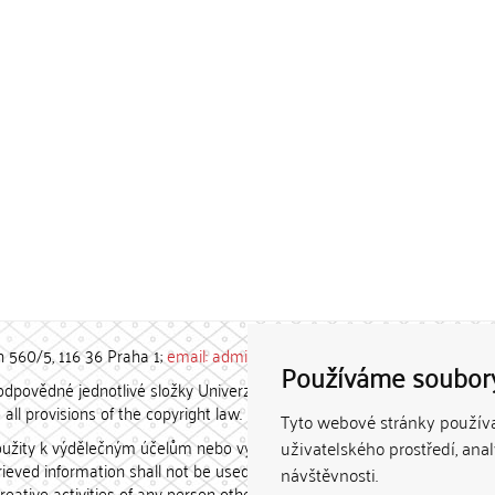
h 560/5, 116 36 Praha 1;
email: admin-repozitar [at] cuni.cz
Používáme soubor
povědné jednotlivé složky Univerzity Karlovy. / Each constituent
all provisions of the copyright law.
Tyto webové stránky používaj
užity k výdělečným účelům nebo vydávány za studijní, vědeckou
uživatelského prostředí, ana
etrieved information shall not be used for any commercial purposes
návštěvnosti.
creative activities of any person other than the author.