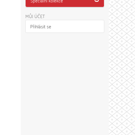
Speciální kolekce
MŮJ ÚČET
Přihlásit se