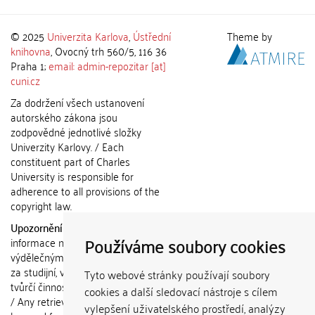
© 2025
Univerzita Karlova
,
Ústřední
Theme by
knihovna
, Ovocný trh 560/5, 116 36
Praha 1;
email: admin-repozitar [at]
cuni.cz
Za dodržení všech ustanovení
autorského zákona jsou
zodpovědné jednotlivé složky
Univerzity Karlovy. / Each
constituent part of Charles
University is responsible for
adherence to all provisions of the
copyright law.
Upozornění / Notice:
Získané
Používáme soubory cookies
informace nemohou být použity k
výdělečným účelům nebo vydávány
za studijní, vědeckou nebo jinou
Tyto webové stránky používají soubory
tvůrčí činnost jiné osoby než autora.
cookies a další sledovací nástroje s cílem
/ Any retrieved information shall not
vylepšení uživatelského prostředí, analýzy