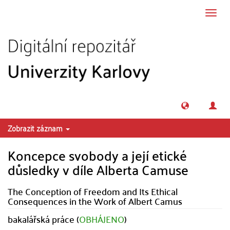
Přeskočit na obsah
Přepn
navig
Zobrazit záznam
Koncepce svobody a její etické
důsledky v díle Alberta Camuse
The Conception of Freedom and Its Ethical
Consequences in the Work of Albert Camus
bakalářská práce (
OBHÁJENO
)