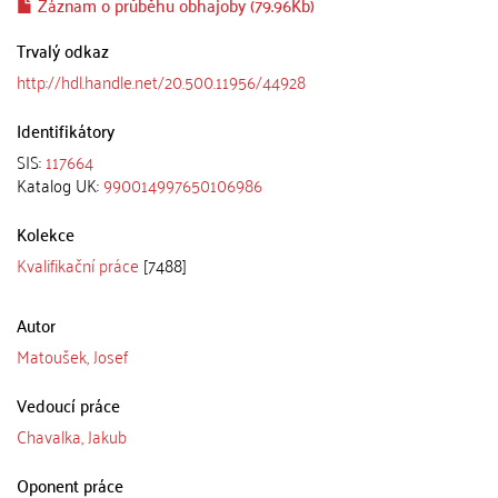
Záznam o průběhu obhajoby (79.96Kb)
Trvalý odkaz
http://hdl.handle.net/20.500.11956/44928
Identifikátory
SIS:
117664
Katalog UK:
990014997650106986
Kolekce
Kvalifikační práce
[7488]
Autor
Matoušek, Josef
Vedoucí práce
Chavalka, Jakub
Oponent práce