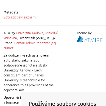
Metadata
Zobrazit celý záznam
© 2025
Univerzita Karlova
,
Ústřední
Theme by
knihovna
, Ovocný trh 560/5, 116 36
Praha 1;
email: admin-repozitar [at]
cuni.cz
Za dodržení všech ustanovení
autorského zákona jsou
zodpovědné jednotlivé složky
Univerzity Karlovy. / Each
constituent part of Charles
University is responsible for
adherence to all provisions of the
copyright law.
Upozornění / Notice:
Získané
Používáme soubory cookies
informace nemohou být použity k