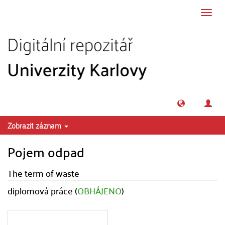
Přeskočit na obsah
Přepn
navig
Zobrazit záznam
Pojem odpad
The term of waste
diplomová práce (
OBHÁJENO
)