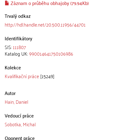
Záznam o průběhu obhajoby (79.94Kb)
Trvalý odkaz
http://hdl.handle.net/20.500.11956/44701
Identifikátory
SIS:
111807
Katalog UK:
990014641750106986
Kolekce
Kvalifikační práce
[15249]
Autor
Hain, Daniel
Vedoucí práce
Sobotka, Michal
Oponent práce