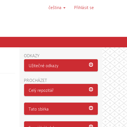
čeština
Přihlásit se
ODKAZY
Užitečné odkazy
PROCHÁZET
Celý repozitář
Tato sbírka