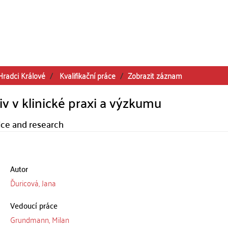
Hradci Králové
Kvalifikační práce
Zobrazit záznam
v v klinické praxi a výzkumu
tice and research
Autor
Ďuricová, Jana
Vedoucí práce
Grundmann, Milan