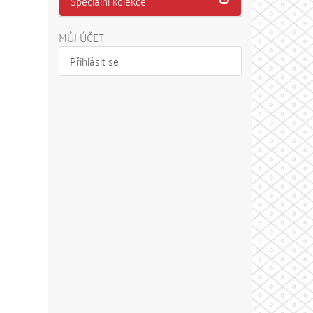
Speciální kolekce
MŮJ ÚČET
Přihlásit se