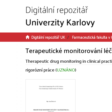
Přeskočit na obsah
Digitální repozitář UK
Farmaceutická fakulta v 
Terapeutické monitorování léči
Therapeutic drug monitoring in clinical prac
rigorózní práce (
UZNÁNO
)