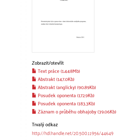
Zobrazit/
otevřít
Text práce (1.448Mb)
Abstrakt (147.0Kb)
Abstrakt (anglicky) (90.89Kb)
Posudek oponenta (172.9Kb)
Posudek oponenta (183.3Kb)
Záznam o průběhu obhajoby (39.06Kb)
Trvalý odkaz
http://hdl.handle.net/20.500.11956/44649