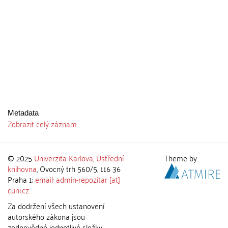
Metadata
Zobrazit celý záznam
© 2025
Univerzita Karlova
,
Ústřední
Theme by
knihovna
, Ovocný trh 560/5, 116 36
Praha 1;
email: admin-repozitar [at]
cuni.cz
Za dodržení všech ustanovení
autorského zákona jsou
zodpovědné jednotlivé složky