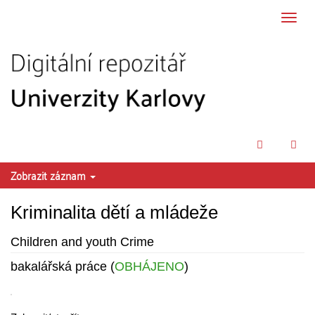
Přeskočit na obsah
Přepn
navig
Zobrazit záznam
Kriminalita dětí a mládeže
Children and youth Crime
bakalářská práce (
OBHÁJENO
)