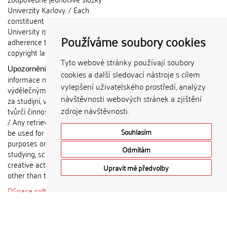
Univerzity Karlovy. / Each
constituent part of Charles
University is responsible for
Používáme soubory cookies
adherence to all provisions of the
copyright law.
Tyto webové stránky používají soubory
Získané
Upozornění / Notice:
cookies a další sledovací nástroje s cílem
informace nemohou být použity k
vylepšení uživatelského prostředí, analýzy
výdělečným účelům nebo vydávány
návštěvnosti webových stránek a zjištění
za studijní, vědeckou nebo jinou
zdroje návštěvnosti.
tvůrčí činnost jiné osoby než autora.
/ Any retrieved information shall not
Souhlasím
be used for any commercial
purposes or claimed as results of
Odmítám
studying, scientific or any other
creative activities of any person
Upravit mé předvolby
other than the author.
DSpace software
copyright © 2002-
2015
DuraSpace