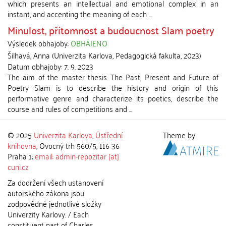
which presents an intellectual and emotional complex in an
instant, and accenting the meaning of each ...
Minulost, přítomnost a budoucnost Slam poetry
Výsledek obhajoby:
OBHÁJENO
Šilhavá, Anna
(
Univerzita Karlova, Pedagogická fakulta
,
2023
)
Datum obhajoby:
7. 9. 2023
The aim of the master thesis The Past, Present and Future of
Poetry Slam is to describe the history and origin of this
performative genre and characterize its poetics, describe the
course and rules of competitions and ...
© 2025
Univerzita Karlova
,
Ústřední
Theme by
knihovna
, Ovocný trh 560/5, 116 36
Praha 1;
email: admin-repozitar [at]
cuni.cz
Za dodržení všech ustanovení
autorského zákona jsou
zodpovědné jednotlivé složky
Univerzity Karlovy. / Each
constituent part of Charles