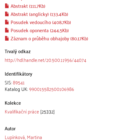
Abstrakt (111.7Kb)
Abstrakt (anglicky) (133.4Kb)
Posudek vedoucího (408.7Kb)
Posudek oponenta (244.5Kb)
Záznam o průběhu obhajoby (80.17Kb)
Trvalý odkaz
http://hdl.handle.net/20.500.11956/44074
Identifikátory
SIS:
89541
Katalog UK:
990015582500106986
Kolekce
Kvalifikační práce
[25332]
Autor
Lupínková, Martina