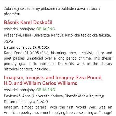
Zobrazují se záznamy příbuzné na základě názvu, autora a
předmětu.
Básník Karel Doskočil
Výsledek obhajoby:
OBHÁJENO
Krásenská, Klára
(
Univerzita Karlova, Katolická teologická fakulta
,
2023
)
Datum obhajoby:
13. 9. 2023
Karel Doskočil (1908-1962), historiographer, archivist, editor and
poet passes unnoticed over a long period of time. This thesis'
primary goal is to introduce Doskočil's work in the literary
historical context, including ...
Imagism, Imagists and Imagery: Ezra Pound,
H.D. and William Carlos Williams
Výsledek obhajoby:
OBHÁJENO
Pavienská, Anna
(
Univerzita Karlova, Filozofická fakulta
,
2023
)
Datum obhajoby:
4. 9. 2023
Imagism, almost parallel with the first World War, was an
American poetry movement applying free verse, using an "Image"