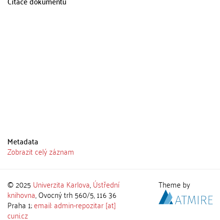
Citace dokumentu
Metadata
Zobrazit celý záznam
© 2025
Univerzita Karlova
,
Ústřední
Theme by
knihovna
, Ovocný trh 560/5, 116 36
Praha 1;
email: admin-repozitar [at]
cuni.cz