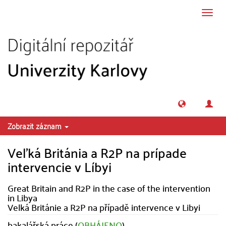
Přeskočit na obsah
Přepn
navig
Zobrazit záznam
Veľká Británia a R2P na prípade
intervencie v Líbyi
Great Britain and R2P in the case of the intervention
in Libya
Velká Británie a R2P na případě intervence v Libyi
bakalářská práce (
OBHÁJENO
)