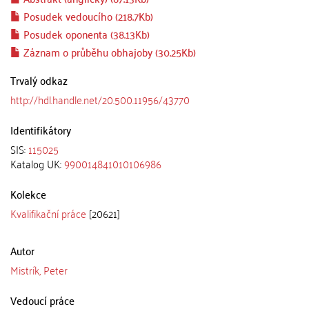
Posudek vedoucího (218.7Kb)
Posudek oponenta (38.13Kb)
Záznam o průběhu obhajoby (30.25Kb)
Trvalý odkaz
http://hdl.handle.net/20.500.11956/43770
Identifikátory
SIS:
115025
Katalog UK:
990014841010106986
Kolekce
Kvalifikační práce
[20621]
Autor
Mistrík, Peter
Vedoucí práce