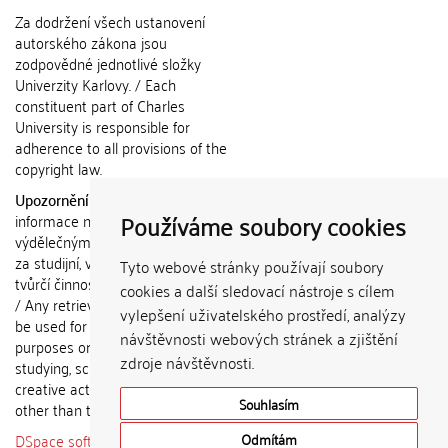
Za dodržení všech ustanovení
autorského zákona jsou
zodpovědné jednotlivé složky
Univerzity Karlovy. / Each
constituent part of Charles
University is responsible for
adherence to all provisions of the
copyright law.
Upozornění / Notice:
Získané
Používáme soubory cookies
informace nemohou být použity k
výdělečným účelům nebo vydávány
za studijní, vědeckou nebo jinou
Tyto webové stránky používají soubory
tvůrčí činnost jiné osoby než autora.
cookies a další sledovací nástroje s cílem
/ Any retrieved information shall not
vylepšení uživatelského prostředí, analýzy
be used for any commercial
návštěvnosti webových stránek a zjištění
purposes or claimed as results of
zdroje návštěvnosti.
studying, scientific or any other
creative activities of any person
Souhlasím
other than the author.
DSpace software
copyright © 2002-
Odmítám